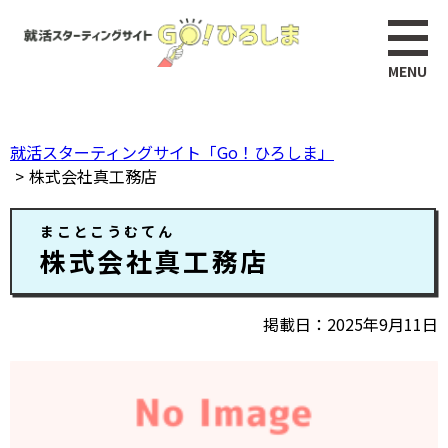
ペ
このページの本文へ
ー
ジ
の
先
頭
就活スターティングサイト「Go！ひろしま」
で
株式会社真工務店
す。
本
まことこうむてん
文
株式会社真工務店
掲載日
2025年9月11日