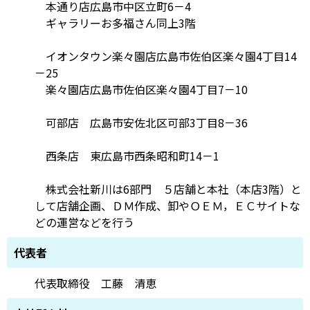
本通り店広島市中区立町6－4
ギャラリーお多福さん同上3階
イオンタウン楽々園店広島市佐伯区楽々園4丁目14
－25
楽々園店広島市佐伯区楽々園4丁目7－10
可部店 広島市安佐北区可部3丁目8－36
西条店 東広島市西条昭和町14－1
株式会社新川は6部門 ５店舗と本社（本店3階）と
して店舗企画、ＤＭ作成、卸やＯＥＭ，ＥＣサイトな
どの運営などを行う
代表者
代表取締役 工藤 清恵