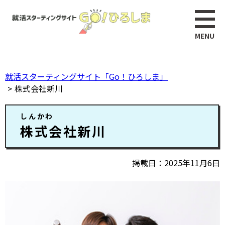
ペ
このページの本文へ
ー
ジ
の
先
頭
就活スターティングサイト「Go！ひろしま」
で
株式会社新川
す。
本
しんかわ
文
株式会社新川
掲載日
2025年11月6日