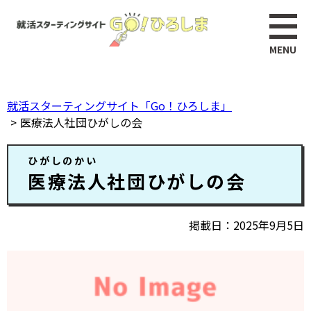
ペ
このページの本文へ
ー
ジ
の
先
頭
就活スターティングサイト「Go！ひろしま」
で
医療法人社団ひがしの会
す。
本
ひがしのかい
文
医療法人社団ひがしの会
掲載日
2025年9月5日