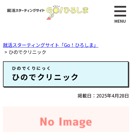
ペ
このページの本文へ
ー
ジ
の
先
頭
就活スターティングサイト「Go！ひろしま」
で
ひのでクリニック
す。
本
ひのでくりにっく
文
ひのでクリニック
掲載日
2025年4月28日