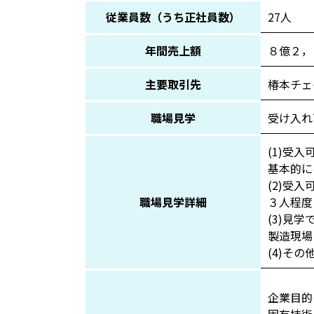
従業員数（うち正社員数）
27人
年間売上額
８億２，
主要取引先
椿本チェ
職場見学
受け入れ
(1)受入
基本的に
(2)受
職場見学詳細
３人程度
(3)見
製造現場
(4)そ
企業目的