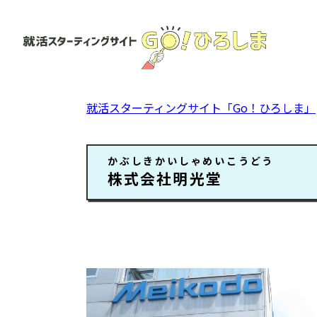
ペ
ー
ジ
の
先
頭
就活スターティングサイト「Go！ひろしま」
で
す。
本
かぶしきかいしゃめいこうどう
文
株式会社明光堂