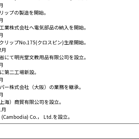
月
リップの製造を開始。
月
工業株式会社へ電気部品の納入を開始。
月
クリップNo.175(クロスピン)生産開始。
2月
省にて明光堂文教用品有限公司を設立。
月
に第二工場新設。
月
パー株式会社（大阪）の業務を継承。
月
上海）商貿有限公司を設立。
1月
 (Cambodia) Co.， Ltd.を設立。