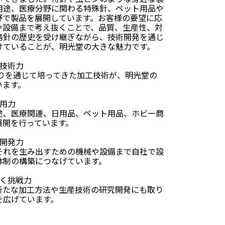
用途、医療分野に関わる特殊針、ペット用品や
野で製品を展開しています。お客様の要望に応
や設備まで考え抜くことで、品質、生産性、対
島針の歴史を受け継ぎながら、技術開発を通じ
けていることが、明光堂の大きな魅力です。
の技術力
くりを通じて培ってきた加工技術が、明光堂の
います。
用力
途、医療関連、日用品、ペット用品、ホビー商
展開を行っています。
る開発力
それを生み出すための機械や設備まで自社で設
体制の構築につなげています。
開く挑戦力
新たな加工方法や生産技術の研究開発にも取り
を広げています。