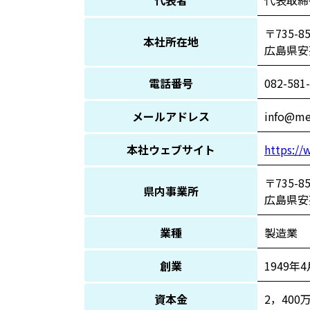
代表者
代表取締
〒735-8
本社所在地
広島県安芸
電話番号
082-581
メールアドレス
info@me
本社ウェブサイト
https://
〒735-8
県内事業所
広島県安芸
業種
製造業
創業
1949年4
資本金
2，400