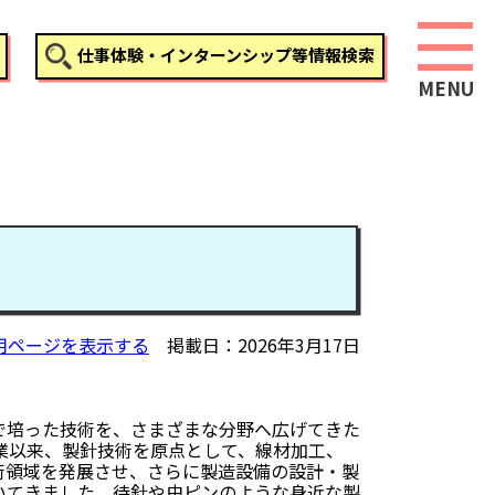
仕事体験・インターンシップ等情報検索
用ページを表示する
掲載日
2026年3月17日
で培った技術を、さまざまな分野へ広げてきた
創業以来、製針技術を原点として、線材加工、
術領域を発展させ、さらに製造設備の設計・製
いてきました。待針や虫ピンのような身近な製