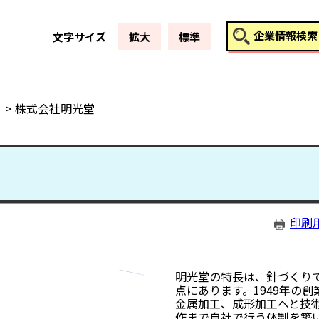
このページの本文へ
企業情報検索
文字サイズ
拡大
標準
株式会社明光堂
印刷
明光堂の特長は、針づくり
点にあります。1949年の
金属加工、成形加工へと技
作まで自社で行う体制を築