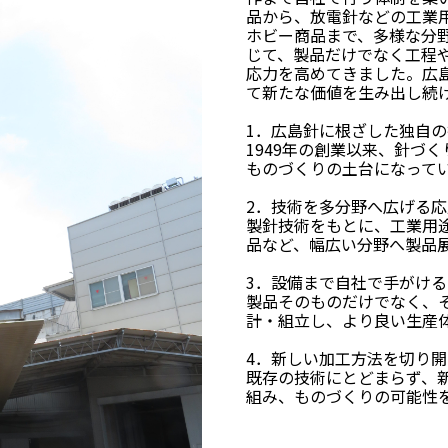
品から、放電針などの工業
ホビー商品まで、多様な分
じて、製品だけでなく工程
応力を高めてきました。広
て新たな価値を生み出し続
1．広島針に根ざした独自
1949年の創業以来、針づ
ものづくりの土台になって
2．技術を多分野へ広げる応
製針技術をもとに、工業用
品など、幅広い分野へ製品
3．設備まで自社で手がけ
製品そのものだけでなく、
計・組立し、より良い生産
4．新しい加工方法を切り
既存の技術にとどまらず、
組み、ものづくりの可能性