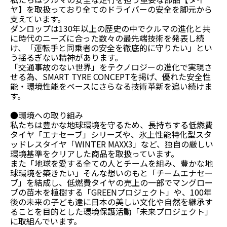
ヤ】を取扱っており全てのドライバーの安全を脚元から
支えています。
ダンロップは130年以上の歴史の中でクルマの進化と共
に時代のニーズに合った数々の最先端技術を発表し続
け、「運転手と同乗者の安全を徹底的に守りたい」とい
う揺るぎない精神があります。
「交通事故のない世界」をテクノロジーの進化で実現さ
せる為、SMART TYRE CONCEPTを掲げ、優れた安全性
能・環境性能をベースにさらなる技術革新を追い続けま
す。
●環境への取り組み
私たちは豊かな地球環境を守るため、長持ちする低燃費
タイヤ「エナセーブ」シリーズや、氷上性能特化型スタ
ッドレスタイヤ「WINTER MAXX3」など、独自の厳しい
環境基準をクリアした商品を取扱っています。
また「地球を愛する全ての人とチームを組み、豊かな地
球環境を築きたい」そんな想いのもと「チームエナセー
ブ」を結成し、低燃費タイヤの売上の一部でマングロー
ブの苗木を植樹する「GREENプロジェクト」や、100年
後の未来の子ども達に日本の美しい文化や自然を継承す
ることを目的とした環境保護活動「未来プロジェクト」
に取組んでいます。