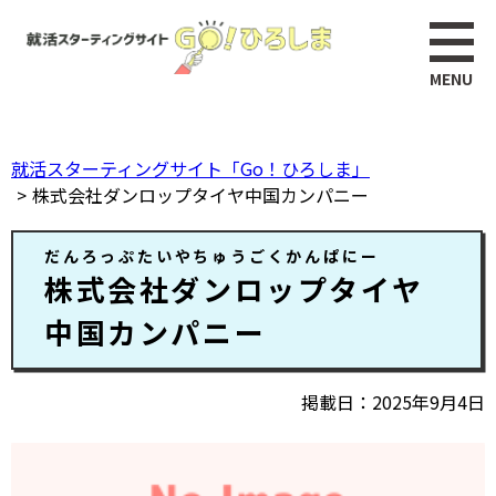
ペ
このページの本文へ
ー
ジ
の
先
頭
就活スターティングサイト「Go！ひろしま」
で
株式会社ダンロップタイヤ中国カンパニー
す。
本
だんろっぷたいやちゅうごくかんぱにー
文
株式会社ダンロップタイヤ
中国カンパニー
掲載日
2025年9月4日