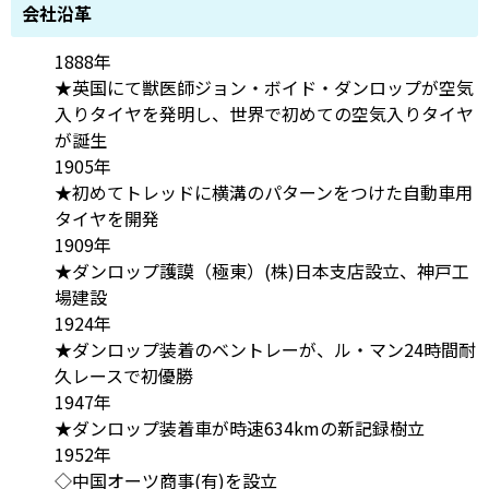
会社沿革
1888年
★英国にて獣医師ジョン・ボイド・ダンロップが空気
入りタイヤを発明し、世界で初めての空気入りタイヤ
が誕生
1905年
★初めてトレッドに横溝のパターンをつけた自動車用
タイヤを開発
1909年
★ダンロップ護謨（極東）(株)日本支店設立、神戸工
場建設
1924年
★ダンロップ装着のベントレーが、ル・マン24時間耐
久レースで初優勝
1947年
★ダンロップ装着車が時速634kmの新記録樹立
1952年
◇中国オーツ商事(有)を設立