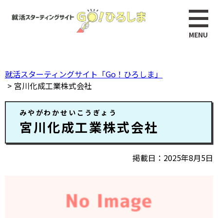
ペ
このページの本文へ
ー
ジ
の
先
頭
就活スターティングサイト「Go！ひろしま」
で
宮川化成工業株式会社
す。
本
みやがわかせいこうぎょう
文
宮川化成工業株式会社
掲載日
2025年8月5日