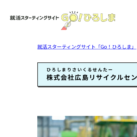
ペ
ー
ジ
の
先
頭
就活スターティングサイト「Go！ひろしま」
で
す。
本
ひろしまりさいくるせんたー
文
株式会社広島リサイクルセ