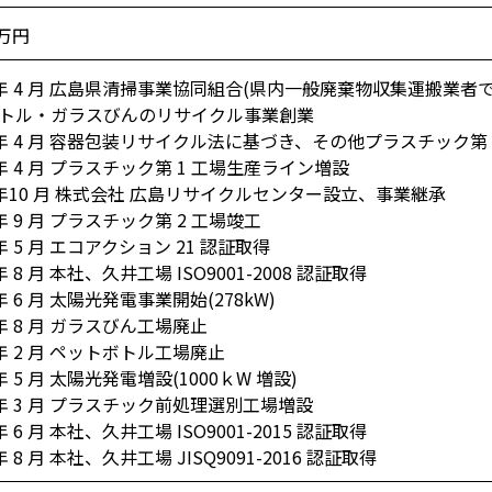
0万円
3 年 4 月 広島県清掃事業協同組合(県内一般廃棄物収集運搬業者
トル・ガラスびんのリサイクル事業創業
4 年 4 月 容器包装リサイクル法に基づき、その他プラスチック第
 年 4 月 プラスチック第 1 工場生産ライン増設
5 年10 月 株式会社 広島リサイクルセンター設立、事業継承
 年 9 月 プラスチック第 2 工場竣工
 年 5 月 エコアクション 21 認証取得
年 8 月 本社、久井工場 ISO9001-2008 認証取得
 年 6 月 太陽光発電事業開始(278kW)
 年 8 月 ガラスびん工場廃止
 年 2 月 ペットボトル工場廃止
 年 5 月 太陽光発電増設(1000ｋW 増設)
 年 3 月 プラスチック前処理選別工場増設
年 6 月 本社、久井工場 ISO9001-2015 認証取得
年 8 月 本社、久井工場 JISQ9091-2016 認証取得