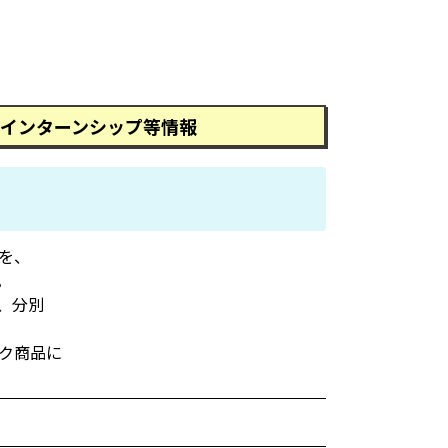
インターンシップ等情報
を、
。
、分別
ク商品に