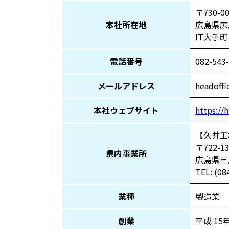
〒730-0
本社所在地
広島県広
IT大手町
電話番号
082-543
メールアドレス
headoffi
本社ウェブサイト
https://h
【久井工
〒722-1
県内事業所
広島県三
TEL: (08
業種
製造業
創業
平成 15年