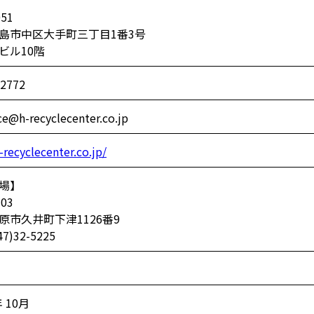
051
島市中区大手町三丁目1番3号
ビル10階
-2772
ce@h-recyclecenter.co.jp
-recyclecenter.co.jp/
場】
303
原市久井町下津1126番9
47)32-5225
 10月