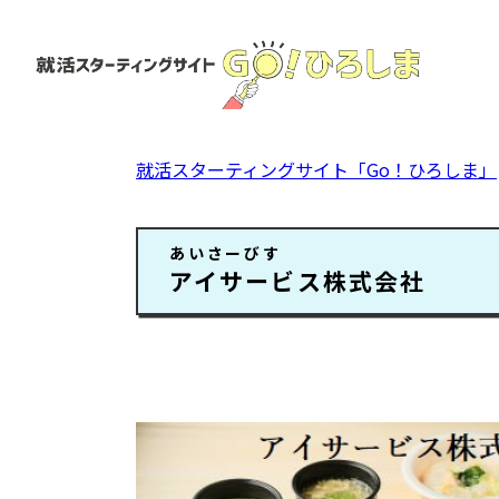
ペ
ー
ジ
の
先
頭
就活スターティングサイト「Go！ひろしま」
で
す。
本
あいさーびす
文
アイサービス株式会社