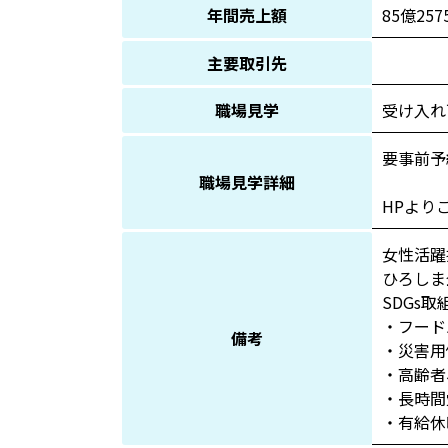
年間売上額
85億25
主要取引先
職場見学
受け入れ
要事前予
職場見学詳細
HPより
女性活躍
ひろしま
SDGs取
・フード
備考
・災害用
・高齢者
・長時間
・有給休