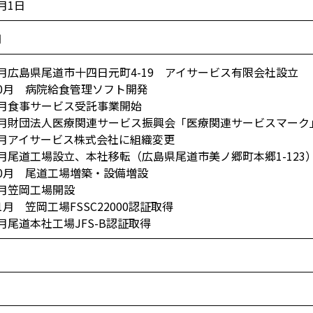
7月1日
円
年7月広島県尾道市十四日元町4-19 アイサービス有限会社設立
年10月 病院給食管理ソフト開発
年1月食事サービス受託事業開始
年6月財団法人医療関連サービス振興会「医療関連サービスマーク
年8月アイサービス株式会社に組織変更
年4月尾道工場設立、本社移転（広島県尾道市美ノ郷町本郷1-123
年10月 尾道工場増築・設備増設
年4月笠岡工場開設
11月 笠岡工場FSSC22000認証取得
4月尾道本社工場JFS-B認証取得