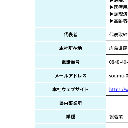
▶病院、
▶医療用
▶調理済
▶高齢者
代表者
代表取締
本社所在地
広島県尾
電話番号
0848-40
メールアドレス
soumu-02
本社ウェブサイト
https://
県内事業所
業種
製造業