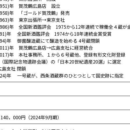
1951)年 賀茂鶴広島店 設立
(1958)年 「ゴールド賀茂鶴」発売
1963)年 東京出張所→東京支社
(1986)年 全国新酒鑑評会 1975から12年連続で稼働全４蔵が
1991)年 全国新酒鑑評会 1974から18年連続金賞受賞
1994)年 御薗醸造蔵にて醸造を始める 4号蔵閉鎖
(2011)年 賀茂鶴広島店→広島支社に経営統合
(2017)年 本社事務所、１から６号蔵他、登録有形文化財登録
（国際記念物遺跡会議）の「日本20世紀遺産20選」に選定
広島支社 閉鎖
2024)年 一号蔵が、西条酒蔵群のひとつとして国史跡に指定
，140，000円（2024年9月期）