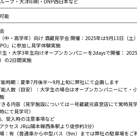
グループ・大洋印刷・DNP西日本など
可能
会
（中・高学年）向け 酒蔵見学会 開催：2025年は9月13日（
XPO」に参加し見学体験実施
年生・大学3年生向けオープンカンパニーを2daysで開催： 2025
）の2日間実施
入可能時期：夏季7月後半～9月上旬に弊社にて企画します
入可能人数（目安）：大学生の場合はオープンカンパニーにて・
施
学できる内容（見学施設については一号蔵蔵元直営店にて常時見
時にて見学可）
の他、受入時の注意事項など
クセス JR山陽本線西条駅より徒歩約3分）
：有（普通車から中型バス（9m）までは弊社の駐車場をご