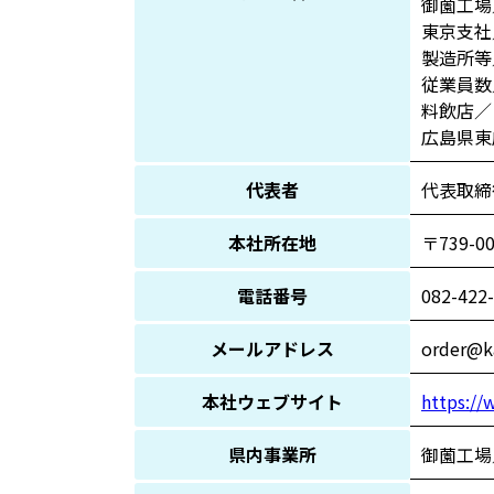
御薗工場
東京支社
製造所等／
従業員数／
料飲店／
広島県東
代表者
代表取締
本社所在地
〒739-
電話番号
082-422
メールアドレス
order@k
本社ウェブサイト
https://
県内事業所
御薗工場