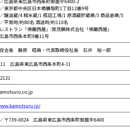
／広島県東広島市西条町御薗宇6400-2
／東京都中央区日本橋蠣殻町1丁目12番9号
醸造蔵/4 精米蔵/1 瓶詰工場/1 原酒蔵貯蔵庫/3 商品倉庫/5
平常時/約80名 酒造時/約110名
レストラン「佛蘭西屋」:賀茂鶴株式会社「佛蘭西屋」
広島市西条本町9番11号
役会長 藤原 昭典・代表取締役社長 石井 裕一郎
0011 広島県東広島市西条本町4-31
-2121
amotsuru.co.jp
www.kamotsuru.jp/
／〒739-0024 広島県東広島市西条町御薗宇6400