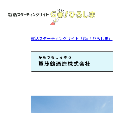
ペ
ー
ジ
の
先
頭
就活スターティングサイト「Go！ひろしま」
で
す。
本
かもつるしゅぞう
文
賀茂鶴酒造株式会社