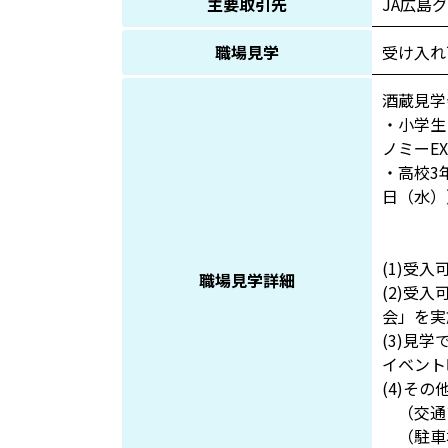
主要取引先
JA広島
職場見学
受け入れ
酒蔵見学
・小学生
ノミーE
・高校3
日（水）
(1)受
職場見学詳細
(2)受
会」を実
(3)見
イベント
(4)そ
（交通ア
（駐車場