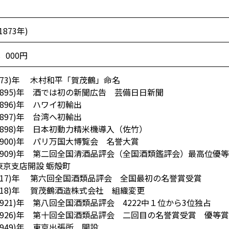
873年)
，000円
1873)年 木村和平「賀茂鶴」命名
(1895)年 酒では初の新聞広告 芸備日日新聞
1896)年 ハワイ初輸出
1897)年 台湾へ初輸出
(1898)年 日本初動力精米機導入（佐竹）
(1900)年 パリ万国大博覧会 名誉大賞
(1909)年 第二回全国清酒品評会（全国酒類鑑評会）最高位優
東京支店開設 蛎殻町
1917)年 第六回全国酒類品評会 全国最初の名誉賞受賞
1918)年 賀茂鶴酒造株式会社 組織変更
(1921)年 第八回全国酒類品評会 4222中１位から3位独占
(1926)年 第十回全国酒類品評会 二回目の名誉賞受賞 優
1949)年 東京出張所 開設