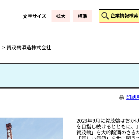
このページの本文へ
企業情報検索
文字サイズ
拡大
標準
賀茂鶴酒造株式会社
印刷
2023年9月に賀茂鶴はお
を目指し続けるとともに、1
賀茂鶴」を大吟醸酒のさき
「新しい価値」を世に問う