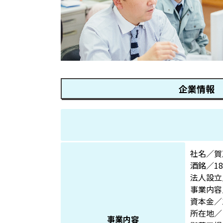
企業情報
社名／賀
酒銘／1
法人設立
事業内容
資本金／1
所在地／
事業内容