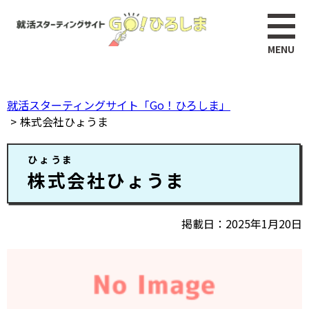
ペ
このページの本文へ
ー
ジ
の
先
頭
就活スターティングサイト「Go！ひろしま」
で
株式会社ひょうま
す。
本
ひょうま
文
株式会社ひょうま
掲載日
2025年1月20日