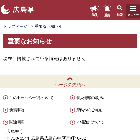
このページの本文へ
重要
防災
検索
メニュー
ペ
トップページ
重要なお知らせ
ー
ジ
重要なお知らせ
の
本
先
文
頭
現在、掲載されている情報はありません。
で
す
。
ページの先頭へ
このホームページについて
個人情報の取扱い
免責事項
県政へのご意見
関連機関
RSS配信について
広島県庁
〒730-8511 広島県広島市中区基町10-52