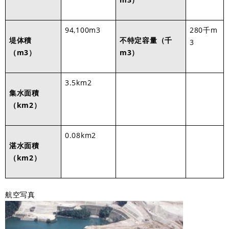
94,100m3
280千m
堤体積
不特定容量（千
3
（m3）
m3）
3.5km2
集水面積
（km2）
0.08km2
湛水面積
（km2）
航空写真