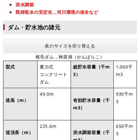
洪水調節
既得取水の安定化，河川環境の保全など
ダム・貯水池の諸元
表のサイズを切り替える
梶毛ダム，神原湖（かんばらこ）
型式
重力式
総貯水容量（千m
1,060千
コンクリート
3）
m3
ダム
49.0m
930千m
堤高（m）
有効貯水容量（千
3
m3）
225.6m
650千m
堤頂長（m）
洪水調節容量（千
3
m3）