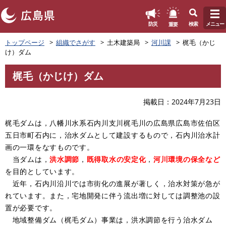
このページの本文へ
重要
防災
検索
メニュー
ペ
トップページ
組織でさがす
土木建築局
河川課
梶毛（かじ
ー
け）ダム
ジ
の
梶毛（かじけ）ダム
先
本
頭
文
で
掲載日
2024年7月23日
す
。
梶毛ダムは，八幡川水系石内川支川梶毛川の広島県広島市佐伯区
五日市町石内に，治水ダムとして建設するもので，石内川治水計
画の一環をなすものです。
当ダムは，
洪水調節
，
既得取水の安定化
，
河川環境の保全など
を目的としています。
近年，石内川沿川では市街化の進展が著しく，治水対策が急が
れています。また，宅地開発に伴う流出増に対しては調整池の設
置が必要です。
地域整備ダム（梶毛ダム）事業は，洪水調節を行う治水ダム