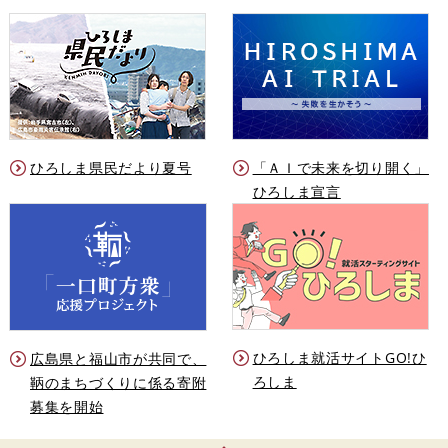
ひろしま県民だより夏号
「ＡＩで未来を切り開く」
ひろしま宣言
ひろしま就活サイトGO!ひ
広島県と福山市が共同で、
ろしま
鞆のまちづくりに係る寄附
募集を開始