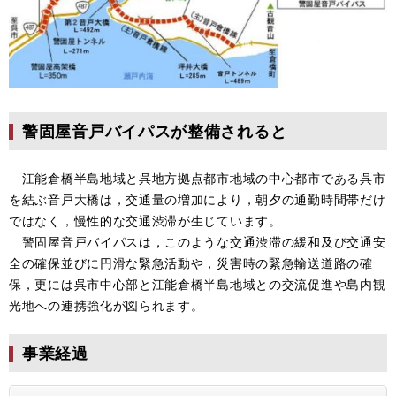
警固屋音戸バイパスが整備されると
江能倉橋半島地域と呉地方拠点都市地域の中心都市である呉市
を結ぶ音戸大橋は，交通量の増加により，朝夕の通勤時間帯だけ
ではなく，慢性的な交通渋滞が生じています。
警固屋音戸バイパスは，このような交通渋滞の緩和及び交通安
全の確保並びに円滑な緊急活動や，災害時の緊急輸送道路の確
保，更には呉市中心部と江能倉橋半島地域との交流促進や島内観
光地への連携強化が図られます。
事業経過