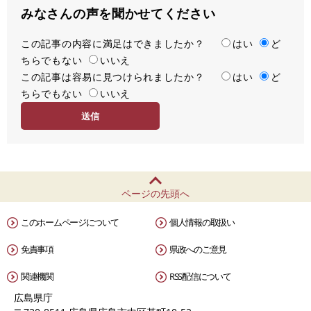
みなさんの声を聞かせてください
この記事の内容に満足はできましたか？
満
はい
ど
ちらでもない
足
いいえ
この記事は容易に見つけられましたか？
度
容
はい
ど
ちらでもない
易
いいえ
度
ページの先頭へ
このホームページについて
個人情報の取扱い
免責事項
県政へのご意見
関連機関
RSS配信について
広島県庁