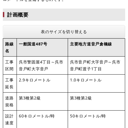
計画概要
表のサイズを切り替える
路線
一般国道487号
主要地方道音戸倉橋線
名
工事
呉市警固屋4丁目～呉市
呉市音戸町大字音戸～呉市
区間
音戸町大字音戸
音戸町渡子1丁目
工事
2.9キロメートル
1.0キロメートル
延長
道路
第3種第2級
第3種第2級
規格
設計
60キロメートル/時
50キロメートル/時
速度