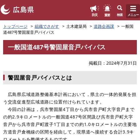
このページの本文へ
重要
防災
検索
メニュー
ペ
トップページ
組織でさがす
土木建築局
道路企画課
一般国
ー
道487号警固屋音戸バイパス
ジ
の
一般国道487号警固屋音戸バイパス
先
本
頭
文
で
掲載日
2024年7月31日
す
。
警固屋音戸バイパスとは
広島県広域道路整備基本計画において，県土の一体的発展を担
う交流促進型広域道路に位置付けられています。
今回の計画は，呉市警固屋4丁目から呉市音戸町大字音戸まで
の約2.9キロメートルの一般国道487号区間及び呉市音戸町大字
音戸から呉市音戸町渡子1丁目までの約1.0キロメートルの主要地
方道音戸倉橋線の区間を経由して，現県道へ接続する合計3.9キ
ロメートルを整備するものです。