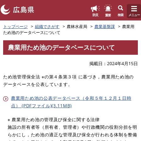
このページの本文へ
重要
防災
検索
メニュー
ペ
トップページ
組織でさがす
農林水産局
農業基盤課
農業用
ー
ため池のデータベースについて
ジ
の
農業用ため池のデータベースについて
先
本
頭
文
で
掲載日
2024年4月15日
す
。
ため池管理保全法 ※の第４条第３項 に基づき，農業用ため池の
データベースを公表しています。
農業用ため池の公表データベース（令和５年１２月１日時
点） (PDFファイル)(3.11MB)
※ 農業用ため池の管理及び保全に関する法律
​施設の所有者等（所有者、管理者）や行政機関の役割分担を明
らかにし，ため池の適正な管理及び保全が行われる体制を整備