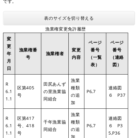
です。
表のサイズを切り替える
漁業権変更免許履歴
変
ページ
ページ
更
漁業権番
変更
番号
番号
年
漁業権者
号
内容
（一覧
（連絡
月
表）
図）
日
漁業
R
田尻あんず
区第405
種類
連絡図
6.1
の里漁業協
P6,7
号
の追
６ P37
1.1
同組合
加
漁業
R
区第417
連絡図
千年漁業協
種類
6.1
号、418
P6,7
６ P3
同組合
の追
1.1
号
5,P36
加