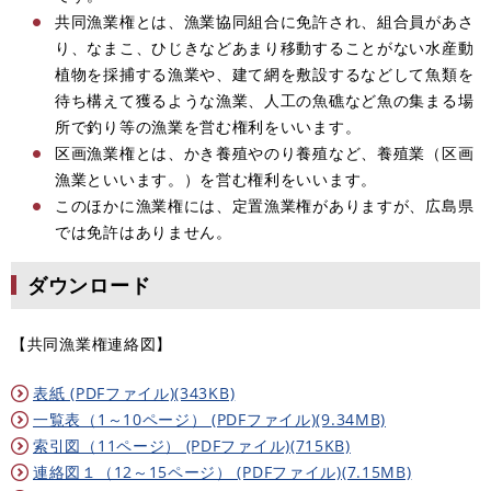
共同漁業権とは、漁業協同組合に免許され、組合員があさ
り、なまこ、ひじきなどあまり移動することがない水産動
植物を採捕する漁業や、建て網を敷設するなどして魚類を
待ち構えて獲るような漁業、人工の魚礁など魚の集まる場
所で釣り等の漁業を営む権利をいいます。
区画漁業権とは、かき養殖やのり養殖など、養殖業（区画
漁業といいます。）を営む権利をいいます。
このほかに漁業権には、定置漁業権がありますが、広島県
では免許はありません。
ダウンロード
【共同漁業権連絡図】
表紙 (PDFファイル)(343KB)
一覧表（1～10ページ） (PDFファイル)(9.34MB)
索引図（11ページ） (PDFファイル)(715KB)
連絡図１（12～15ページ） (PDFファイル)(7.15MB)