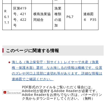
区第419
漁業
R
号、421
横島漁業協
種類
連絡図
6.1
P6,7
号、422
同組合
の追
６ P35
1.1
号
加
このページに関連する情報
海しる（海上保安庁・別サイト）レイヤーで水産（漁業
権・保護水面）選択 なお海しるの情報は概略です。位置
のズレや河口上流部に途切れ等があります。詳細な情報は
連絡図でご確認ください。
PDF形式のファイルをご覧いただく場合には、
Adobe社が提供するAdobe Readerが必要です。
Adobe Readerをお持ちでない方は、バナーのリン
ク先からダウンロードしてください。（無料）