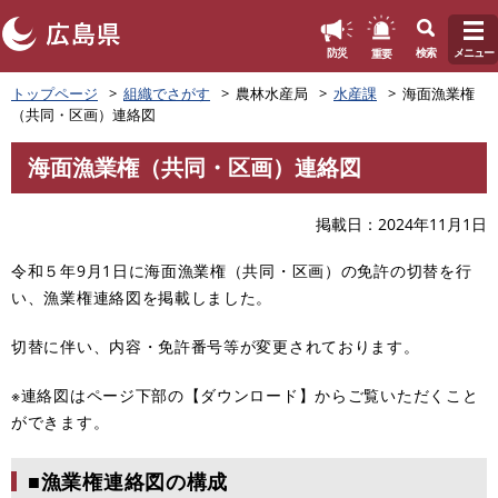
このページの本文へ
重要
防災
検索
メニュー
ペ
トップページ
組織でさがす
農林水産局
水産課
海面漁業権
ー
（共同・区画）連絡図
ジ
の
海面漁業権（共同・区画）連絡図
先
本
頭
文
で
掲載日
2024年11月1日
す
。
令和５年9月1日に海面漁業権（共同・区画）の免許の切替を行
い、漁業権連絡図を掲載しました。
切替に伴い、内容・免許番号等が変更されております。
※連絡図はページ下部の【ダウンロード】からご覧いただくこと
ができます。
■漁業権連絡図の構成