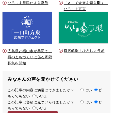
ひろしま県民だより夏号
「ＡＩで未来を切り開く」
ひろしま宣言
徹底解剖！ひろしまラボ
広島県と福山市が共同で、
鞆のまちづくりに係る寄附
募集を開始
みなさんの声を聞かせてください
この記事の内容に満足はできましたか？
満
はい
ど
ちらでもない
足
いいえ
この記事は容易に見つけられましたか？
度
容
はい
ど
ちらでもない
易
いいえ