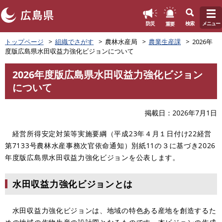
このページの本文へ
重要
防災
検索
メニュー
ペ
トップページ
組織でさがす
農林水産局
農業生産課
2026年
ー
度版広島県水田収益力強化ビジョンについて
ジ
の
2026年度版広島県水田収益力強化ビジョン
先
本
について
頭
文
で
す
掲載日
2026年7月1日
。
経営所得安定対策等実施要綱（平成23年４月１日付け22経営
第7133号農林水産事務次官依命通知）別紙11の３に基づき2026
年度版広島県水田収益力強化ビジョンを公表します。
水田収益力強化ビジョンとは
水田収益力強化ビジョンは、地域の特色ある産地を創造するた