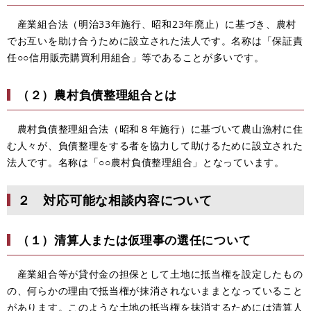
産業組合法（明治33年施行、昭和23年廃止）に基づき、農村
でお互いを助け合うために設立された法人です。名称は「保証責
任○○信用販売購買利用組合」等であることが多いです。
（２）農村負債整理組合とは
農村負債整理組合法（昭和８年施行）に基づいて農山漁村に住
む人々が、負債整理をする者を協力して助けるために設立された
法人です。名称は「○○農村負債整理組合」となっています。
２ 対応可能な相談内容について
（１）清算人または仮理事の選任について
産業組合等が貸付金の担保として土地に抵当権を設定したもの
の、何らかの理由で抵当権が抹消されないままとなっていること
があります。このような土地の抵当権を抹消するためには清算人