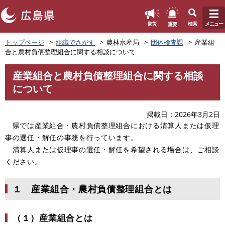
このページの本文へ
重要
防災
検索
メニュー
ペ
トップページ
組織でさがす
農林水産局
団体検査課
産業組
ー
合と農村負債整理組合に関する相談について
ジ
の
産業組合と農村負債整理組合に関する相談
先
本
について
頭
文
で
す
掲載日
2026年3月2日
。
県では産業組合・農村負債整理組合における清算人または仮理
事の選任・解任の事務を行っています。
清算人または仮理事の選任・解任を希望される場合は、ご相談
ください。
１ 産業組合・農村負債整理組合とは
（１）産業組合とは