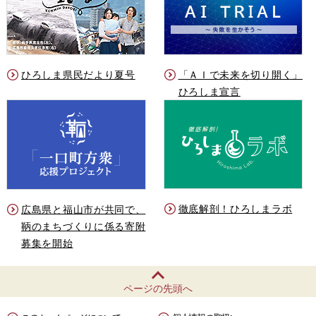
ひろしま県民だより夏号
「ＡＩで未来を切り開く」
ひろしま宣言
徹底解剖！ひろしまラボ
広島県と福山市が共同で、
鞆のまちづくりに係る寄附
募集を開始
ページの先頭へ