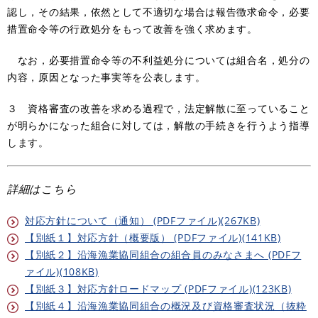
認し，その結果，依然として不適切な場合は報告徴求命令，必要
措置命令等の行政処分をもって改善を強く求めます。
なお，必要措置命令等の不利益処分については組合名，処分の
内容，原因となった事実等を公表します。
３ 資格審査の改善を求める過程で，法定解散に至っていること
が明らかになった組合に対しては，解散の手続きを行うよう指導
します。
詳細はこちら
対応方針について（通知） (PDFファイル)(267KB)
【別紙１】対応方針（概要版） (PDFファイル)(141KB)
【別紙２】沿海漁業協同組合の組合員のみなさまへ (PDFフ
ァイル)(108KB)
【別紙３】対応方針ロードマップ (PDFファイル)(123KB)
【別紙４】沿海漁業協同組合の概況及び資格審査状況（抜粋