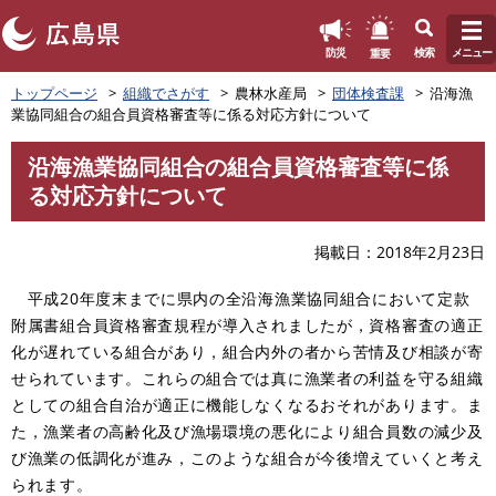
このページの本文へ
重要
防災
検索
メニュー
ペ
トップページ
組織でさがす
農林水産局
団体検査課
沿海漁
ー
業協同組合の組合員資格審査等に係る対応方針について
ジ
の
沿海漁業協同組合の組合員資格審査等に係
先
本
る対応方針について
頭
文
で
す
掲載日
2018年2月23日
。
平成20年度末までに県内の全沿海漁業協同組合において定款
附属書組合員資格審査規程が導入されましたが，資格審査の適正
化が遅れている組合があり，組合内外の者から苦情及び相談が寄
せられています。これらの組合では真に漁業者の利益を守る組織
としての組合自治が適正に機能しなくなるおそれがあります。ま
た，漁業者の高齢化及び漁場環境の悪化により組合員数の減少及
び漁業の低調化が進み，このような組合が今後増えていくと考え
られます。