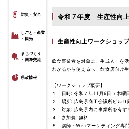
防災・安全
令和７年度 生産性向
しごと・産業
・観光
​生産性向上ワークショッ
まちづくり
・国際交流
飲食事業者を対象に、生成ＡＩを
わかるから使えるへ 飲食店向け
県政情報
【ワークショップ概要】
１．日時: 令和７年11月6日（木曜日
２．場所: 広島県商工会議所ビル９
３．対象: 広島県内に事業所を有す
４．参加費: 無料
５．講師：Webマーケティング専門