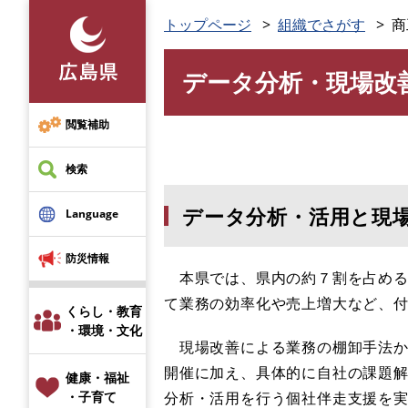
ペ
トップページ
組織でさがす
商
ー
ジ
データ分析・現場改
の
本
先
文
頭
閲覧補助
で
す
検索
。
データ分析・活用と現
Language
防災情報
​
本県では、県内の約７割を占め
て業務の効率化や売上増大など、
くらし・教育
・環境・文化
現場改善による業務の棚卸手法か
開催に加え、具体的に自社の課題
健康・福祉
分析・活用を行う個社伴走支援を
・子育て