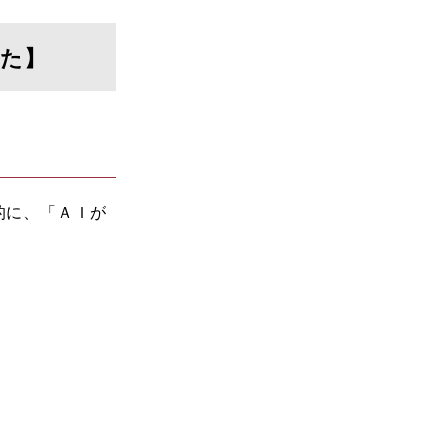
した】
的に、「ＡＩが