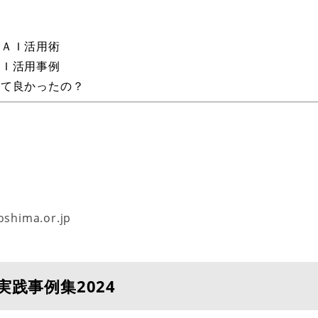
ＡＩ活用術
Ｉ活用事例
て良かったの？
oshima.or.jp
践事例集2024