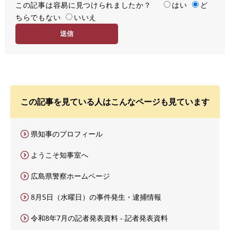
この記事は容易に見つけられましたか？
度
容
はい
ど
ちらでもない
易
いいえ
度
この記事を見ている人はこんなページも見ています
県知事のプロフィール
ようこそ知事室へ
広島県警察ホームページ
8月5日（水曜日）の事件発生・逮捕情報
令和8年7月の記者発表資料 - 記者発表資料