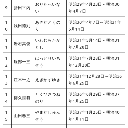
おりたへいな
明治29年4月23日～明治30
9
折田平内
い
年4月7日
1
あさだとくの
明治30年4年7日～明治31年
浅田徳則
0
り
5月14日
1
いわむらたか
明治31年5月14日～明治31
岩村高俊
1
とし
年7月28日
1
はっとりいち
明治31年7月28日～明治31
服部一三
2
ぞう
年12月28日
1
明治31年12月28日～明治36
江木千之
えぎかずゆき
3
年6月29日
1
とくひさつね
明治36年6月29日～明治37
徳久恒範
4
のり
年1月25日
1
やまだしゅん
明治37年1月25日～明治40
山田春三
5
ぞう
年1月11日