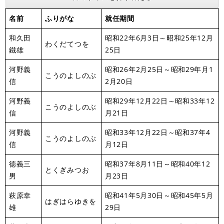
名前
ふりがな
就任期間
和久田
昭和22年6月3日～昭和25年12月
わくだてつを
鐵雄
25日
河野義
昭和26年2月25日～昭和29年月1
こうのよしのぶ
信
2月20日
河野義
昭和29年12月22日～昭和33年12
こうのよしのぶ
信
月21日
河野義
昭和33年12月22日～昭和37年4
こうのよしのぶ
信
月12日
徳義三
昭和37年8月11日～昭和40年12
とくぎみつお
男
月23日
萩原幸
昭和41年5月30日～昭和45年5月
はぎはらゆきを
雄
29日