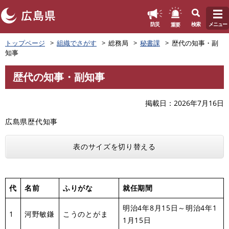
このページの本文へ
重要
防災
検索
メニュー
ペ
トップページ
組織でさがす
総務局
秘書課
歴代の知事・副
ー
知事
ジ
の
歴代の知事・副知事
先
本
頭
文
で
掲載日
2026年7月16日
す
広島県歴代知事
。
表のサイズを切り替える
代
名前
ふりがな
就任期間
明治4年8月15日～明治4年1
1
河野敏鎌
こうのとがま
1月15日