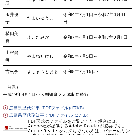
彦
玉井優
令和4年7月1日～令和7年3月31
たまいゆうこ
子
日
横田美
よこたみか
令和7年4月1日～令和7年9月1日
香
山根健
やまねたけし
令和5年7月5日～
嗣
吉松亨
よしまつとおる
令和8年7月16日～
（注意）
平成19年4月1日から副知事２人体制に移行
広島県歴代知事 (PDFファイル)(67KB)
広島県歴代副知事 (PDFファイル)(27KB)
PDF形式のファイルをご覧いただく場合には、
Adobe社が提供するAdobe Readerが必要です。
Adobe Readerをお持ちでない方は、バナーのリン