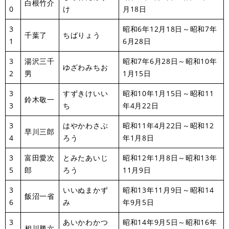
白根竹介
0
け
月18日
3
昭和6年12月18日～昭和7年
千葉了
ちばりょう
1
6月28日
3
湯沢三千
昭和7年6月28日～昭和10年
ゆざわみちお
2
男
1月15日
3
すずきけいい
昭和10年1月15日～昭和11
鈴木敬一
3
ち
年4月22日
3
はやかわさぶ
昭和11年4月22日～昭和12
早川三郎
4
ろう
年1月8日
3
富田愛次
とみたあいじ
昭和12年1月8日～昭和13年
5
郎
ろう
11月9日
3
いいぬまかず
昭和13年11月9日～昭和14
飯沼一省
6
み
年9月5日
3
あいかわかつ
昭和14年9月5日～昭和16年
相川勝六