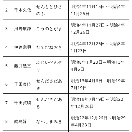
せんもとひさ
明治4年11月15日～明治4年
2
千本久信
のぶ
11月25日
明治4年11月27日～明治4年
3
河野敏鎌
こうのとがま
12月26日
明治4年12月26日～明治8年
4
伊達宗興
だてむねおき
1月23日
ふじいべんぞ
明治8年1月23日～明治13年
5
藤井勉三
う
4月6日
せんださだあ
明治13年4月6日～明治19年
6
千田貞暁
き
7月19日
せんださだあ
明治19年7月19日～明治22
7
千田貞暁
き
年12月26日
明治22年12月26日～明治29
8
鍋島幹
なべしまみき
年4月23日