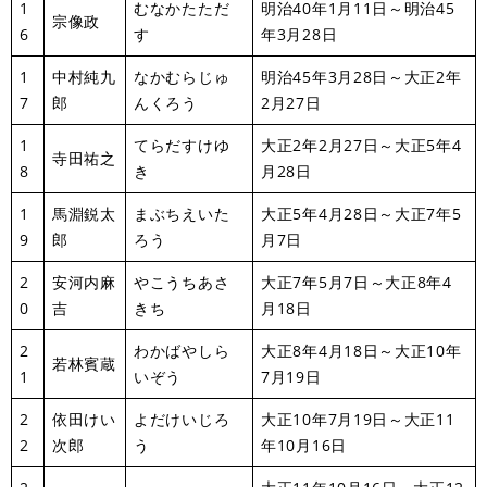
1
むなかたただ
明治40年1月11日～明治45
宗像政
6
す
年3月28日
1
中村純九
なかむらじゅ
明治45年3月28日～大正2年
7
郎
んくろう
2月27日
1
てらだすけゆ
大正2年2月27日～大正5年4
寺田祐之
8
き
月28日
1
馬淵鋭太
まぶちえいた
大正5年4月28日～大正7年5
9
郎
ろう
月7日
2
安河内麻
やこうちあさ
大正7年5月7日～大正8年4
0
吉
きち
月18日
2
わかばやしら
大正8年4月18日～大正10年
若林賓蔵
1
いぞう
7月19日
2
依田けい
よだけいじろ
大正10年7月19日～大正11
2
次郎
う
年10月16日