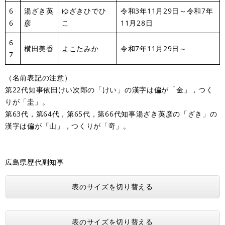
6
湯ざき英
ゆざきひでひ
令和3年11月29日～令和7年
6
彦
こ
11月28日
6
横田美香
よこたみか
令和7年11月29日～
7
（名前表記の注意）
第22代知事依田けい次郎の「けい」の漢字は偏が「金」，つく
りが「圭」。
第63代，第64代，第65代，第66代知事湯ざき英彦の「ざき」の
漢字は偏が「山」，つくりが「竒」。
広島県歴代副知事
表のサイズを切り替える
表のサイズを切り替える