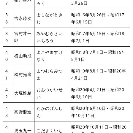
7
ろく
3月26日
3
よしながとき
昭和16年3月26日～昭和17
吉永時次
8
じ
年6月15日
3
宮村才一
みやむらさい
昭和17年6月15日～昭和18
9
郎
いちろう
年7月1日
4
よこやますけ
昭和18年7月1日～昭和19年
横山助成
0
なり
8月1日
4
まつむらみつ
昭和19年8月1日～昭和20年
松村光磨
1
ま
4月21日
4
おおつかいせ
昭和20年4月21日～昭和20
大塚惟精
2
い
年6月10日
4
たかのげんし
昭和20年6月10日～昭和20
高野源進
3
ん
年10月11日
4
昭和20年10月11日～昭和20
児玉九一
こだまくいち