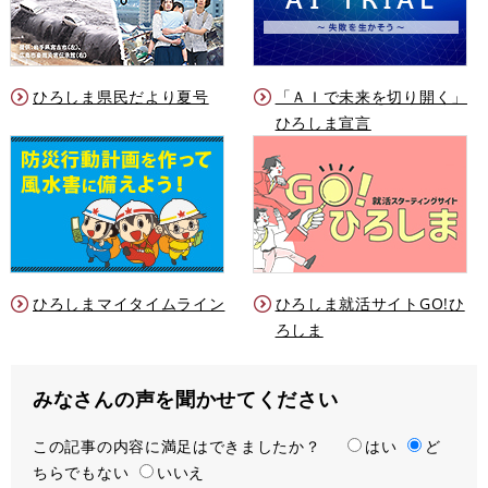
ひろしま県民だより夏号
「ＡＩで未来を切り開く」
ひろしま宣言
ひろしまマイタイムライン
ひろしま就活サイトGO!ひ
ろしま
みなさんの声を聞かせてください
この記事の内容に満足はできましたか？
満
はい
ど
ちらでもない
足
いいえ