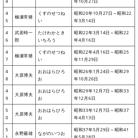
4
年10月27日
4
くすのせつね
昭和20年10月27日～昭和22
楠瀬常猪
5
い
年3月14日
4
武若時一
たけわかとき
昭和22年3月14日～昭和22
6
郎
いちろう
年4月16日
4
くすのせつね
昭和22年4月16日～昭和25
楠瀬常猪
7
い
年11月29日
4
おおはらひろ
昭和26年1月24日～昭和29
大原博夫
8
お
年10月26日
4
おおはらひろ
昭和29年12月7日～昭和33
大原博夫
9
お
年12月6日
5
おおはらひろ
昭和33年12月7日～昭和37
大原博夫
0
お
年4月13日
5
昭和37年5月29日～昭和41
永野嚴雄
ながのいつお
1
年5月28日