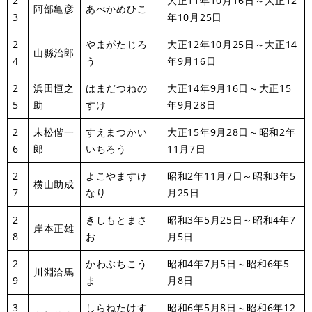
2
大正11年10月16日～大正12
阿部亀彦
あべかめひこ
3
年10月25日
2
やまがたじろ
大正12年10月25日～大正14
山縣治郎
4
う
年9月16日
2
浜田恒之
はまだつねの
大正14年9月16日～大正15
5
助
すけ
年9月28日
2
末松偕一
すえまつかい
大正15年9月28日～昭和2年
6
郎
いちろう
11月7日
2
よこやますけ
昭和2年11月7日～昭和3年5
横山助成
7
なり
月25日
2
きしもとまさ
昭和3年5月25日～昭和4年7
岸本正雄
8
お
月5日
2
かわぶちこう
昭和4年7月5日～昭和6年5
川淵洽馬
9
ま
月8日
3
しらねたけす
昭和6年5月8日～昭和6年12