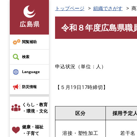
ペ
トップページ
組織でさがす
商
ー
ジ
令和８年度広島県職
の
本
先
文
頭
閲覧補助
で
す
検索
。
申込状況（単位：人）
Language
【５月19日17時締切】
防災情報
くらし・教育
・環境・文化
区分
採用予定
健康・福祉
​溶接・塑性加工
若干名
・子育て