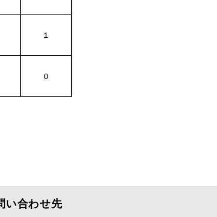
１
０
問い合わせ先