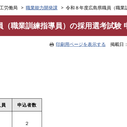
このページの本文へ
工労働局
職業能力開発課
令和８年度広島県職員（職業
員（職業訓練指導員）の採用選考試験 
印刷用ページを表示する
掲載日
人員
申込者数
２