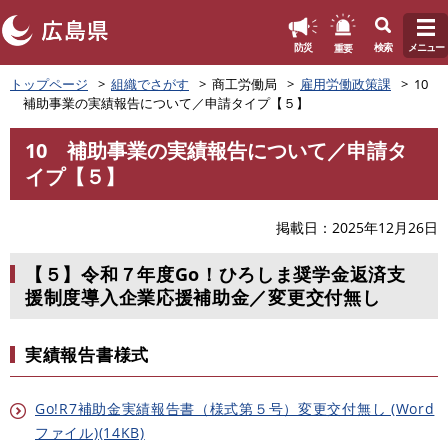
このページの本文へ
重要
防災
検索
メニュー
ペ
トップページ
組織でさがす
商工労働局
雇用労働政策課
10
ー
補助事業の実績報告について／申請タイプ【５】
ジ
の
10 補助事業の実績報告について／申請タ
先
本
イプ【５】
頭
文
で
す
掲載日
2025年12月26日
。
【５】令和７年度Go！ひろしま奨学金返済支
援制度導入企業応援補助金／変更交付無し
実績報告書様式
Go!R7補助金実績報告書（様式第５号）変更交付無し (Word
ファイル)(14KB)