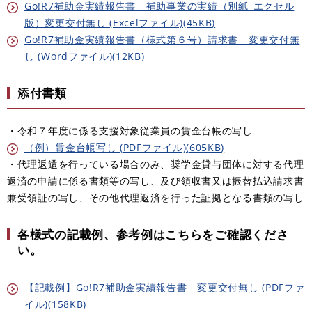
Go!R7補助金実績報告書 補助事業の実績（別紙_エクセル
版）変更交付無し (Excelファイル)(45KB)
Go!R7補助金実績報告書（様式第６号）請求書 変更交付無
し (Wordファイル)(12KB)
添付書類
・令和７年度に係る支援対象従業員の賃金台帳の写し
（例）賃金台帳写し​ (PDFファイル)(605KB)
・代理返還を行っている場合のみ、奨学金貸与団体に対する代理
返済の申請に係る書類等の写し、及び領収書又は振替払込請求書
兼受領証の写し、その他代理返済を行った証拠となる書類の写し
各様式の記載例、参考例はこちらをご確認くださ
い。
【記載例】Go!R7補助金実績報告書 変更交付無し (PDFファ
イル)(158KB)