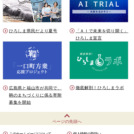
ひろしま県民だより夏号
「ＡＩで未来を切り開く」
ひろしま宣言
徹底解剖！ひろしまラボ
広島県と福山市が共同で、
鞆のまちづくりに係る寄附
募集を開始
ページの先頭へ
このホームページについて
個人情報の取扱い