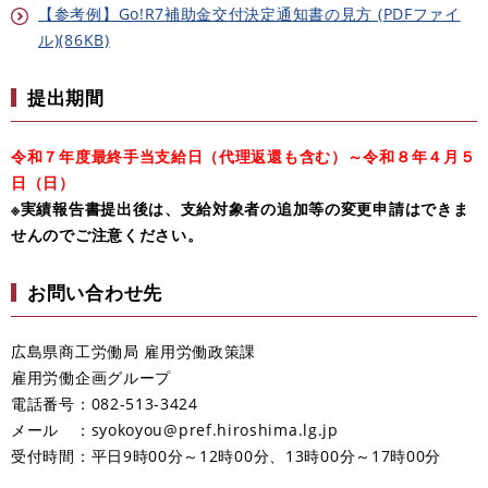
【参考例】Go!R7補助金交付決定通知書の見方 (PDFファイ
ル)(86KB)
提出期間
令和７年度最終手当支給日（代理返還も含む）～令和８年４月５
日（日）
※実績報告書提出後は、支給対象者の追加等の変更申請はできま
せんのでご注意ください。​
お問い合わせ先
広島県商工労働局 雇用労働政策課
雇用労働企画グループ
電話番号：082-513-3424
メール ：
syokoyou@pref.hiroshima.lg.jp
受付時間：平日9時00分～12時00分、13時00分～17時00分