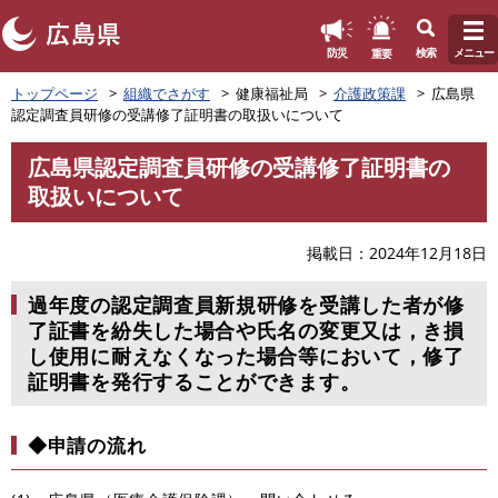
このページの本文へ
重要
防災
検索
メニュー
ペ
トップページ
組織でさがす
健康福祉局
介護政策課
広島県
ー
認定調査員研修の受講修了証明書の取扱いについて
ジ
の
広島県認定調査員研修の受講修了証明書の
先
本
取扱いについて
頭
文
で
す
掲載日
2024年12月18日
。
過年度の認定調査員新規研修を受講した者が修
了証書を紛失した場合や氏名の変更又は，き損
し使用に耐えなくなった場合等において，修了
証明書を発行することができます。
◆申請の流れ