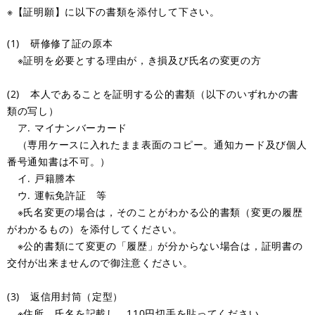
※【証明願】に以下の書類を添付して下さい。
(1) 研修修了証の原本
※証明を必要とする理由が，き損及び氏名の変更の方
(2) 本人であることを証明する公的書類（以下のいずれかの書
類の写し）
ア. マイナンバーカード
（専用ケースに入れたまま表面のコピー。通知カード及び個人
番号通知書は不可。）
イ. 戸籍謄本
ウ. 運転免許証 等
※氏名変更の場合は，そのことがわかる公的書類（変更の履歴
がわかるもの）を添付してください。
※公的書類にて変更の「履歴」が分からない場合は，証明書の
交付が出来ませんので御注意ください。
(3) 返信用封筒（定型）
※住所，氏名を記載し，110円切手を貼ってください。