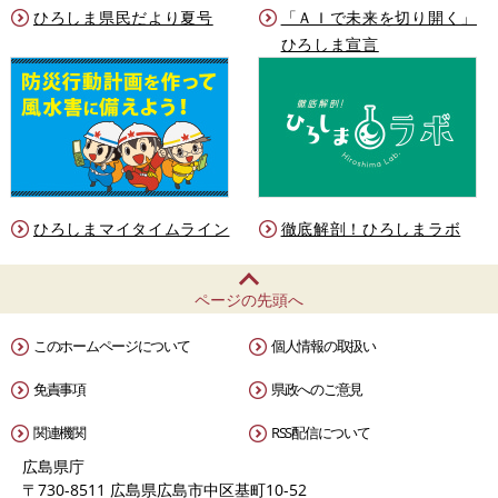
ひろしま県民だより夏号
「ＡＩで未来を切り開く」
ひろしま宣言
ひろしまマイタイムライン
徹底解剖！ひろしまラボ
ページの先頭へ
このホームページについて
個人情報の取扱い
免責事項
県政へのご意見
関連機関
RSS配信について
広島県庁
〒730-8511 広島県広島市中区基町10-52