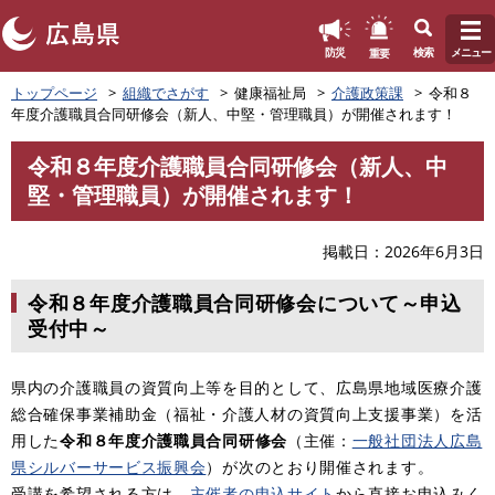
このページの本文へ
重要
防災
検索
メニュー
ペ
トップページ
組織でさがす
健康福祉局
介護政策課
令和８
ー
年度介護職員合同研修会（新人、中堅・管理職員）が開催されます！
ジ
の
令和８年度介護職員合同研修会（新人、中
先
本
堅・管理職員）が開催されます！
頭
文
で
す
掲載日
2026年6月3日
。
令和８年度介護職員合同研修会について～申込
受付中～
県内の介護職員の資質向上等を目的として、広島県地域医療介護
総合確保事業補助金（福祉・介護人材の資質向上支援事業）を活
用した
令和８年度介護職員合同研修会
（主催：
一般社団法人広島
県シルバーサービス振興会
）が次のとおり開催されます。
受講を希望される方は、
主催者の申込サイト
から直接お申込みく