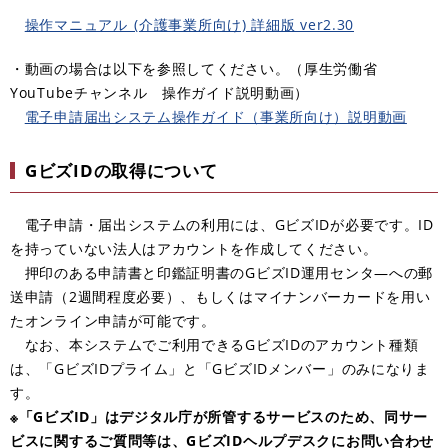
操作マニュアル_(介護事業所向け) 詳細版 ver2.30
・動画の場合は以下を参照してください。（厚生労働省
YouTubeチャンネル 操作ガイド説明動画）
電子申請届出システム操作ガイド（事業所向け）説明動画
GビズIDの取得について
電子申請・届出システムの利用には、GビズIDが必要です。ID
を持っていない法人はアカウントを作成してください。
押印のある申請書と印鑑証明書のGビズID運用センタ―への郵
送申請（2週間程度必要）、もしくはマイナンバーカードを用い
たオンライン申請が可能です。
なお、本システムでご利用できるGビズIDのアカウント種類
は、「GビズIDプライム」と「GビズIDメンバー」のみになりま
す。
※「GビズID」はデジタル庁が所管するサービスのため、同サー
ビスに関するご質問等は、GビズIDヘルプデスクにお問い合わせ