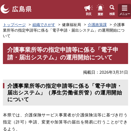
このページの本文へ
重要
防災
検索
メニュー
ペ
トップページ
組織でさがす
健康福祉局
介護政策課
介護事
ー
業所等の指定申請等に係る「電子申請・届出システム」の運用開始につ
ジ
いて
の
先
介護事業所等の指定申請等に係る「電子申
頭
本
請・届出システム」の運用開始について
で
文
す
。
掲載日
2026年3月31日
介護事業所等の指定申請等に係る「電子申請・
届出システム」（厚生労働省所管）の運用開始
について
本県では、​介護保険サービス事業者が介護保険法等に基づき行う
指定（許可）申請、変更や加算等の届出を簡易に行うことができ
るよう、