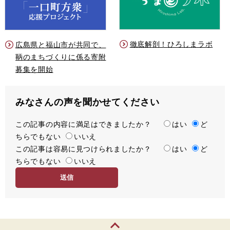
徹底解剖！ひろしまラボ
広島県と福山市が共同で、
鞆のまちづくりに係る寄附
募集を開始
みなさんの声を聞かせてください
この記事の内容に満足はできましたか？
満
はい
ど
ちらでもない
足
いいえ
この記事は容易に見つけられましたか？
度
容
はい
ど
ちらでもない
易
いいえ
度