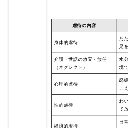
虐待の内容
た
身体的虐待
足
介護・世話の放棄・放任
水
（ネグレクト）
境
怒
心理的虐待
こ
わ
性的虐待
て
日
経済的虐待