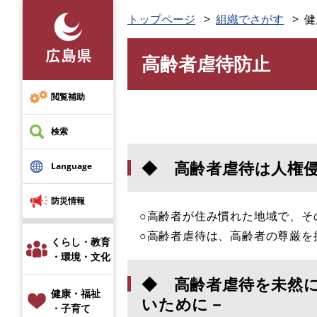
ペ
トップページ
組織でさがす
健
ー
ジ
高齢者虐待防止
の
本
先
文
頭
閲覧補助
で
す
検索
。
◆ 高齢者虐待は人権
Language
防災情報
○高齢者が住み慣れた地域で、そ
○高齢者虐待は、高齢者の尊厳
くらし・教育
・環境・文化
◆ 高齢者虐待を未然
健康・福祉
いために－
・子育て