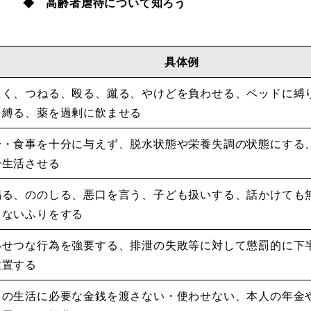
◆ 高齢者虐待について知ろう
具体例
たく、つねる、殴る、蹴る、やけどを負わせる、ベッドに縛
を縛る、薬を過剰に飲ませる
分・食事を十分に与えず、脱水状態や栄養失調の状態にする
で生活させる
鳴る、ののしる、悪口を言う、子ども扱いする、話かけても
えないふりをする
いせつな行為を強要する、排泄の失敗等に対して懲罰的に下
放置する
常の生活に必要な金銭を渡さない・使わせない、本人の年金