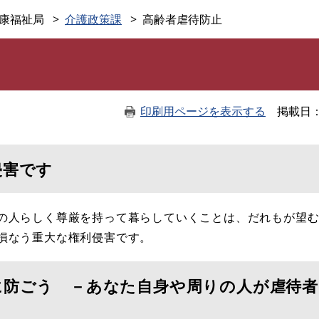
このページの本文へ
康福祉局
介護政策課
高齢者虐待防止
印刷用ページを表示する
掲載日
侵害です
の人らしく尊厳を持って暮らしていくことは、だれもが望む
を損なう重大な権利侵害です。
に防ごう －あなた自身や周りの人が虐待