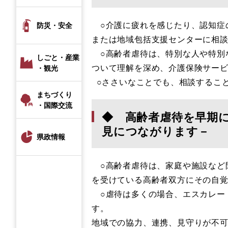
○介護に疲れを感じたり、認知症
防災・安全
または地域包括支援センターに相
○高齢者虐待は、特別な人や特別
しごと・産業
ついて理解を深め、介護保険サー
・観光
○ささいなことでも、相談するこ
まちづくり
・国際交流
◆ 高齢者虐待を早期
見につながります－
県政情報
○高齢者虐待は、家庭や施設など
を受けている高齢者双方にその自
○虐待は多くの場合、エスカレー
す。
地域での協力、連携、見守りが不