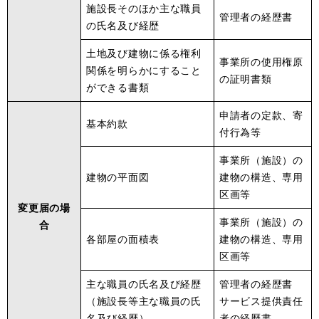
施設長そのほか主な職員
管理者の経歴書
の氏名及び経歴
土地及び建物に係る権利
事業所の使用権原
関係を明らかにすること
の証明書類
ができる書類
申請者の定款、寄
基本約款
付行為等
事業所（施設）の
建物の平面図
建物の構造、専用
区画等
変更届の場
事業所（施設）の
合
各部屋の面積表
建物の構造、専用
区画等
主な職員の氏名及び経歴
管理者の経歴書
（施設長等主な職員の氏
サービス提供責任
名及び経歴）
者の経歴書