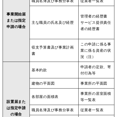
職員名簿及び事務分掌表
従業者一覧表
事業開始届
管理者の経歴書
または指定
主な職員の氏名及び経歴
サービス提供責任
申請の場合
者の経歴書
この申請に係る事
収支予算書及び事業計画
業に係る資産の状
書
況（注）
申請者の定款、寄
基本約款
付行為等
建物の平面図
事業所の平面図
事業所の居室面積
各部屋の面積表
等一覧表
設置届また
は指定申請
職員名簿及び事務分掌表
従業者一覧表
の場合