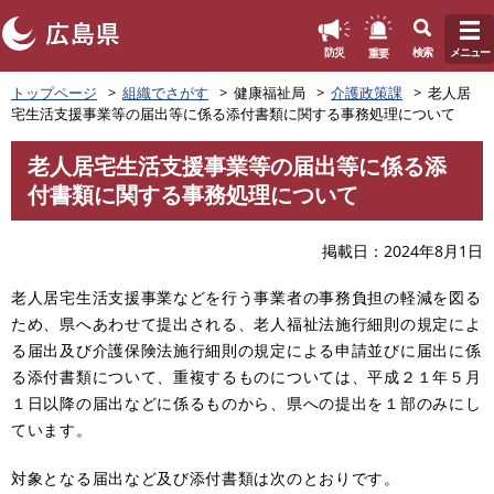
このページの本文へ
重要
防災
検索
メニュー
ペ
トップページ
組織でさがす
健康福祉局
介護政策課
老人居
ー
宅生活支援事業等の届出等に係る添付書類に関する事務処理について
ジ
の
老人居宅生活支援事業等の届出等に係る添
先
本
付書類に関する事務処理について
頭
文
で
す
掲載日
2024年8月1日
。
老人居宅生活支援事業などを行う事業者の事務負担の軽減を図る
ため、県へあわせて提出される、老人福祉法施行細則の規定によ
る届出及び介護保険法施行細則の規定による申請並びに届出に係
る添付書類について、重複するものについては、平成２１年５月
１日以降の届出などに係るものから、県への提出を１部のみにし
ています。
対象となる届出など及び添付書類は次のとおりです。