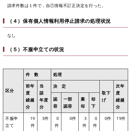
請求件数は１件で，自己情報不訂正決定を行った。
（４）保有個人情報利用停止請求の処理状況
なし
（５）不服申立ての状況
件 数
処理
前年
当
次年
決 定
区分
度
該
取下
度
認
一部
棄
却
繰越
年度
げ
繰越
容
認容
却
下
分
分
分
不服申
19
3件
0
0件
3
0
0件
19件
立て
件
件
件
件