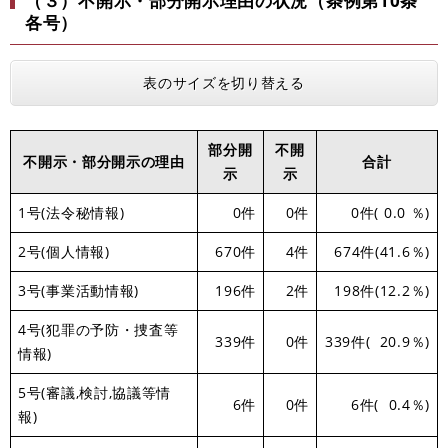
（３）不開示・部分開示理由の状況（条例第10条
各号）
表のサイズを切り替える
部分開
不開
不開示・部分開示の理由
合計
示
示
1号(法令秘情報)
0件
0件
0件( 0.0 ％)
2号(個人情報)
670件
4件
674件(41.6％)
3号(事業活動情報)
196件
2件
198件(12.2％)
4号(犯罪の予防・捜査等
339件
0件
339件( 20.9％)
情報)
5号(審議,検討,協議等情
6件
0件
6件( 0.4％)
報)