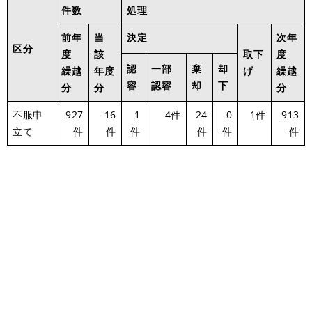
件数
処理
前年
当
決定
次年
区分
度
該
取下
度
認
一部
棄
却
繰越
年度
げ
繰越
容
認容
却
下
分
分
分
不服申
927
16
1
4件
24
0
1件
913
立て
件
件
件
件
件
件