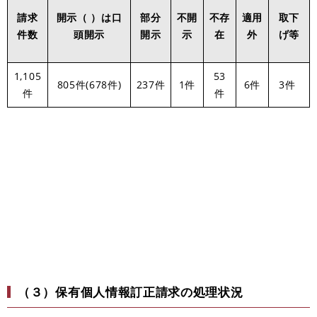
請求
開示（ ）は口
部分
不開
不存
適用
取下
件数
頭開示
開示
示
在
外
げ等
1,105
53
805件(678件)
237件
1件
6件
3件
件
件
（３）保有個人情報訂正請求の処理状況