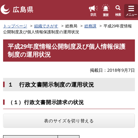
このページの本文へ
重要
防災
検索
メニュー
ペ
トップページ
組織でさがす
総務局
総務課
平成29年度情報
ー
公開制度及び個人情報保護制度の運用状況
ジ
の
平成29年度情報公開制度及び個人情報保護
先
本
制度の運用状況
頭
文
で
す
掲載日
2018年9月7日
。
１ 行政文書開示制度の運用状況
（１）行政文書開示請求の状況
表のサイズを切り替える