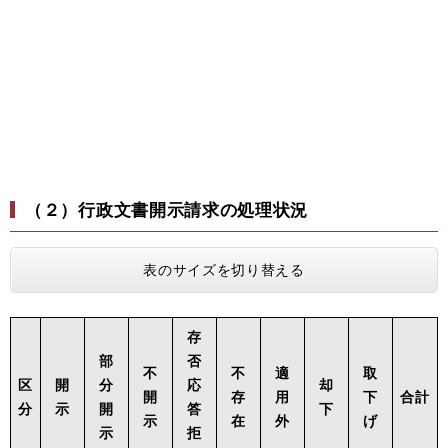
（２）行政文書開示請求の処理状況
表のサイズを切り替える
存
部
否
不
不
適
取
区
開
分
応
却
開
存
用
下
合計
分
示
開
答
下
示
在
外
げ
示
拒