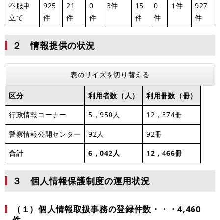
不服申
925
21
0
3件
15
0
1件
927
立て
件
件
件
件
件
件
２ 情報提供の状況
表のサイズを切り替える
区分
利用者数（人）
利用冊数（冊）
行政情報コーナー
5，950人
12，374冊
警察情報公開センター
92人
92冊
合計
6，042人
12，466冊
３ 個人情報保護制度の運用状況
（１）個人情報取扱事務の登録件数・・・4,460
件