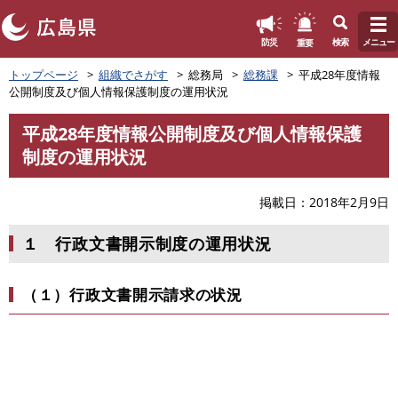
このページの本文へ
重要
防災
検索
メニュー
ペ
トップページ
組織でさがす
総務局
総務課
平成28年度情報
ー
公開制度及び個人情報保護制度の運用状況
ジ
の
平成28年度情報公開制度及び個人情報保護
先
本
制度の運用状況
頭
文
で
す
掲載日
2018年2月9日
。
１ 行政文書開示制度の運用状況
（１）行政文書開示請求の状況