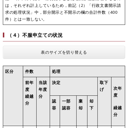
は，それぞれ計上しているため，前記（2）「行政文書開示請
求の処理状況」中，部分開示と不開示の欄の合計件
数
（400
件
）
とは一致しない。
（４）不服申立ての状況
表のサイズを切り替える
区分
件数
処理
前年
当該
決定
取下
次年
度
年度
げ
度
繰越
分
認
一部
棄
却
分
繰越
容
認容
却
下
分