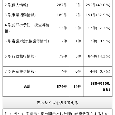
2号(個人情報)
287件
5件
292件(49.6％)
3号(事業活動情報)
189件
2件
191件(32.5％)
4号(犯罪の予防・捜査等情
13件
0件
13件( 2.2％)
報)
5号(審議,検討,協議等情報)
2件
1件
3件( 0.5％)
6号(行政執行情報)
79件
5件
84件(14.3％)
7号(任意提供情報)
4件
0件
4件( 0.7％)
588件(100.
合計
574件
14件
0％)
表のサイズを切り替える
注：1件中に不開示・部分開示とした理由が複数存在するもの