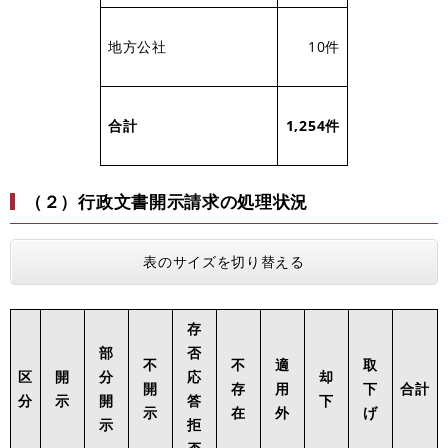
地方公社
10件
合計
1,254件
（２）行政文書開示請求の処理状況
表のサイズを切り替える
存
部
否
不
不
適
取
区
開
分
応
却
開
存
用
下
合計
分
示
開
答
下
示
在
外
げ
示
拒