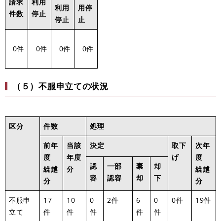
請求
利用
利用
用停
件数
停止
停止
止
0件
0件
0件
0件
（５）不服申立ての状況
区分
件数
処理
前年
当該
決定
取下
次年
度
年度
げ
度
認
一部
棄
却
繰越
分
繰越
容
認容
却
下
分
分
不服申
17
10
0
2件
6
0
0件
19件
立て
件
件
件
件
件