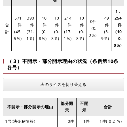
否
1，
571
390
10
10
214
10
49
254
0件
合
件
件
件
件
件
件
件
件
(0.
計
(45.
(31.
(0.
(0.
(17.
(0.
(3.
(10
0％)
5％)
1％)
8％)
8％)
1％)
8％)
9％)
0.
0％)
（３）不開示・部分開示理由の状況（条例第10条
各号）
表のサイズを切り替える
部分開
不開
不開示・部分開示の理由
合計
示
示
1号(法令秘情報)
0件
1件
1件( 0.2 ％)