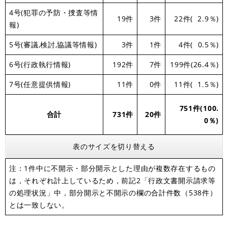
4号(犯罪の予防・捜査等情
19件
3件
22件( 2.9％)
報)
5号(審議,検討,協議等情報)
3件
1件
4件( 0.5％)
6号(行政執行情報)
192件
7件
199件(26.4％)
7号(任意提供情報)
11件
0件
11件( 1.5％)
751件(100.
合計
731
件
20件
0％)
表のサイズを切り替える
注：1件中に不開示・部分開示とした理由が複数存在するもの
は，それぞれ計上しているため，前記2「行政文書開示請求等
の処理状況」中，部分開示と不開示の欄の合計件
数
（538件
）
とは一致しない。