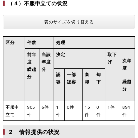
（４）不服申立ての状況
表のサイズを切り替える
区分
件数
処理
前年
当該
決定
取下
次年
度
年度
げ
度
繰越
分
認
一部
棄
却
分
繰越
容
認容
却
下
分
不服申
905
6件
1
0件
15
0
1件
894
立て
件
件
件
件
件
２ 情報提供の状況