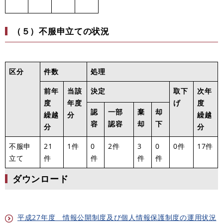
（５）不服申立ての状況
区分
件数
処理
前年
当該
決定
取下
次年
度
年度
げ
度
認
一部
棄
却
繰越
分
繰越
容
認容
却
下
分
分
不服申
21
1件
0
2件
3
0
0件
17件
立て
件
件
件
件
ダウンロード
平成27年度 情報公開制度及び個人情報保護制度の運用状況