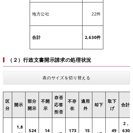
地方公社
22件
合計
2,630件
（２）行政文書開示請求の処理状況
表のサイズを切り替える
存否
区
部分
不開
不存
適用
取下
開示
応答
却下
合計
分
開示
示
在
外
げ
拒否
2，
1,8
524
14
173
15
49
630