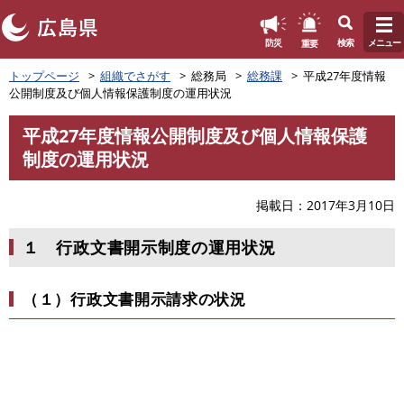
このページの本文へ
重要
防災
検索
メニュー
ペ
トップページ
組織でさがす
総務局
総務課
平成27年度情報
ー
公開制度及び個人情報保護制度の運用状況
ジ
の
平成27年度情報公開制度及び個人情報保護
先
本
制度の運用状況
頭
文
で
す
掲載日
2017年3月10日
。
１ 行政文書開示制度の運用状況
（１）行政文書開示請求の状況