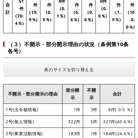
51
4件
0件
合
件
件
件
件
件
件
件
(0.
(0.
計
(19.
(0.
(6.
(0.
(1.
(10
(70.
1％)
0％)
9％)
5％)
6％)
6％)
9％)
0.
4％)
0％)
（３）不開示・部分開示理由の状況（条例第10条
各号）
表のサイズを切り替える
部分開
不開
不開示・部分開示の理由
合計
示
示
1号(法令秘情報)
1件
3件
4件( 0.5 ％)
2号(個人情報)
322件
5件
327件(43.6％)
3号(事業活動情報)
183件
1件
184件(24.6％)