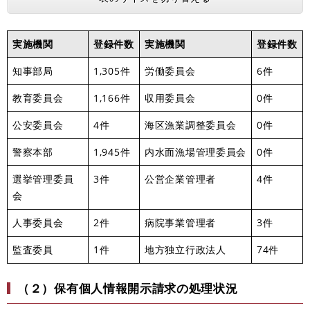
実施機関
登録件数
実施機関
登録件数
知事部局
1,305件
労働委員会
6件
教育委員会
1,166件
収用委員会
0件
公安委員会
4件
海区漁業調整委員会
0件
警察本部
1,945件
内水面漁場管理委員会
0件
選挙管理委員
3件
公営企業管理者
4件
会
人事委員会
2件
病院事業管理者
3件
監査委員
1件
地方独立行政法人
74件
（２）保有個人情報開示請求の処理状況