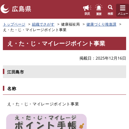
このページの本文へ
重要
防災
検索
メニュー
ペ
トップページ
組織でさがす
健康福祉局
健康づくり推進課
ー
え・た・じ・マイレージポイント事業
ジ
の
え・た・じ・マイレージポイント事業
先
本
頭
文
で
掲載日
2025年12月16日
す
。
江田島市
名称
え・た・じ・マイレージポイント事業