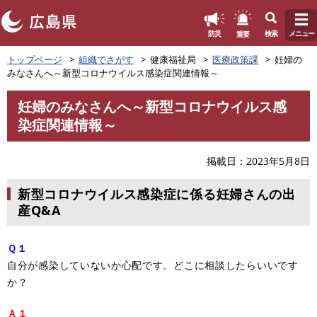
このページの本文へ
重要
防災
検索
メニュー
ペ
トップページ
組織でさがす
健康福祉局
医療政策課
妊婦の
ー
みなさんへ～新型コロナウイルス感染症関連情報～
ジ
の
妊婦のみなさんへ～新型コロナウイルス感
先
本
染症関連情報～
頭
文
で
す
掲載日
2023年5月8日
。
新型コロナウイルス感染症に係る妊婦さんの出
産Q&A
Ｑ１
自分が感染していないか心配です。どこに相談したらいいです
か？
Ａ１