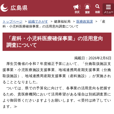
このページの本文へ
重要
防災
検索
メニュー
ペ
トップページ
組織でさがす
健康福祉局
医療政策課
「産
ー
科・小児科医療確保事業」の活用意向調査について
ジ
の
「産科・小児科医療確保事業」の活用意向
先
本
調査について
頭
文
で
す
掲載日
2026年2月6日
。
厚生労働省の令和７年度補正予算において、「分娩取扱施設支
援事業・小児医療施設支援事業、地域連携周産期支援事業（分娩
取扱施設）、地域連携周産期支援事業（産科施設）」が実施され
ることとなりました。
ついては、県での予算化に向けて、各事業の活用意向を把握す
るため、貴医療機関において活用希望がある場合は別紙調査票に
より御回答くださいますようお願いします。≪受付は終了してい
ます。≫