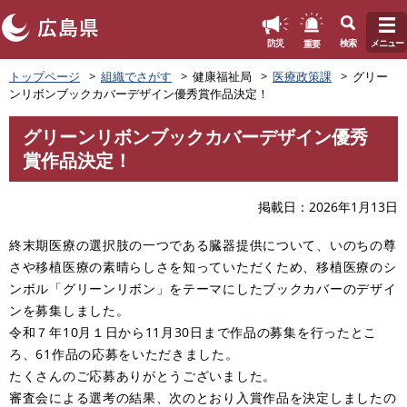
このページの本文へ
重要
防災
検索
メニュー
ペ
トップページ
組織でさがす
健康福祉局
医療政策課
グリー
ー
ンリボンブックカバーデザイン優秀賞作品決定！
ジ
の
グリーンリボンブックカバーデザイン優秀
先
本
賞作品決定！
頭
文
で
す
掲載日
2026年1月13日
。
終末期医療の選択肢の一つである臓器提供について、いのちの尊
さや移植医療の素晴らしさを知っていただくため、移植医療のシ
ンボル「グリーンリボン」をテーマにしたブックカバーのデザイ
ンを募集しました。
令和７年10月１日から11月30日まで作品の募集を行ったとこ
ろ、61作品の応募をいただきました。
たくさんのご応募ありがとうございました。
審査会による選考の結果、次のとおり入賞作品を決定しましたの