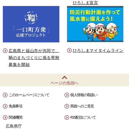
ひろしま宣言
ひろしまマイタイムライン
広島県と福山市が共同で、
鞆のまちづくりに係る寄附
募集を開始
ページの先頭へ
このホームページについて
個人情報の取扱い
免責事項
県政へのご意見
関連機関
RSS配信について
広島県庁