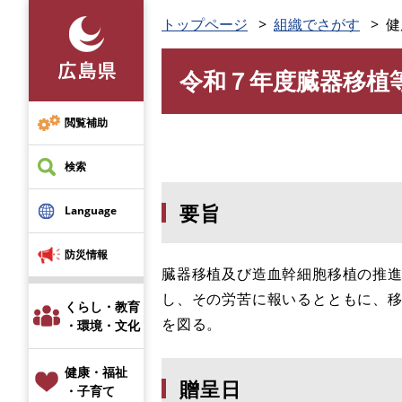
ペ
トップページ
組織でさがす
健
ー
ジ
令和７年度臓器移植
の
本
先
文
頭
閲覧補助
で
す
検索
。
要旨
Language
防災情報
臓器移植及び造血幹細胞移植の推
し、その労苦に報いるとともに、
くらし・教育
を図る。
・環境・文化
健康・福祉
贈呈日
・子育て