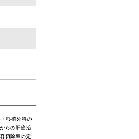
科・移植外科の
からの肝癌治
容切除率の定