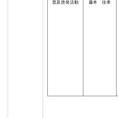
普及啓発活動
藤本 佳孝