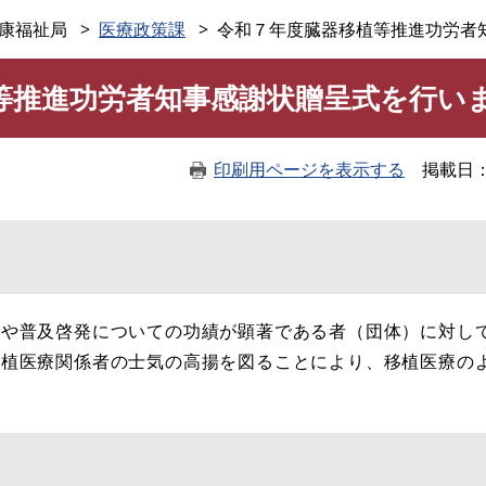
このページの本文へ
康福祉局
医療政策課
令和７年度臓器移植等推進功労者
等推進功労者知事感謝状贈呈式を行い
印刷用ページを表示する
掲載日
進や普及啓発についての功績が顕著である者（団体）に対し
移植医療関係者の士気の高揚を図ることにより、移植医療の