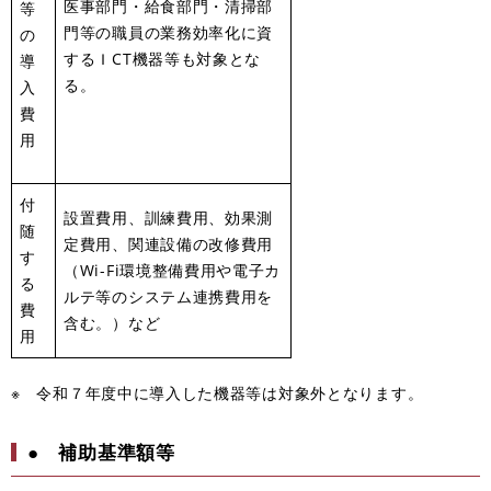
医事部門・給食部門・清掃部
等
門等の職員の業務効率化に資
の
するＩCT機器等も対象とな
導
る。
入
費
用
付
設置費用、訓練費用、効果測
随
定費用、関連設備の改修費用
す
（Wi-Fi環境整備費用や電子カ
る
ルテ等のシステム連携費用を
費
含む。）など
用
※ 令和７年度中に導入した機器等は対象外となります。
● 補助基準額等