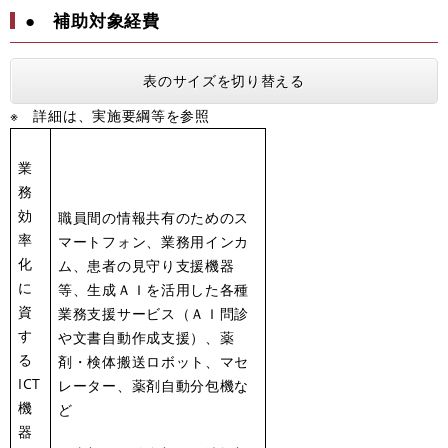
● 補助対象経費
表のサイズを切り替える
※ 詳細は、実施要綱等を参照
業
務
効
職員間の情報共有のためのス
率
マートフォン、業務用インカ
化
ム、患者の見守り支援機器
に
等、生成ＡＩを活用した各種
資
業務支援サービス（ＡＩ問診
す
や文書自動作成支援）、薬
る
剤・検体搬送ロボット、マセ
ICT
レーター、薬剤自動分包機な
機
ど
器