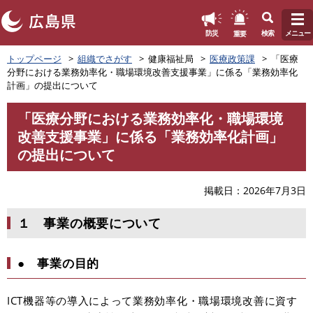
このページの本文へ
重要
防災
検索
メニュー
ペ
トップページ
組織でさがす
健康福祉局
医療政策課
「医療
ー
分野における業務効率化・職場環境改善支援事業」に係る「業務効率化
ジ
計画」の提出について
の
先
「医療分野における業務効率化・職場環境
頭
本
改善支援事業」に係る「業務効率化計画」
で
文
す
の提出について
。
掲載日
2026年7月3日
１ 事業の概要について
● 事業の目的
ICT機器等の導入によって業務効率化・職場環境改善に資す