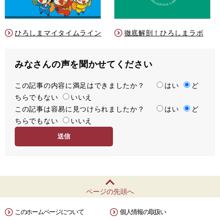
ひろしまマイタイムライン
徹底解剖！ひろしまラボ
みなさんの声を聞かせてください
この記事の内容に満足はできましたか？
満
はい
ど
ちらでもない
足
いいえ
この記事は容易に見つけられましたか？
度
容
はい
ど
ちらでもない
易
いいえ
度
ページの先頭へ
このホームページについて
個人情報の取扱い