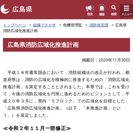
このページの本文へ
重要
防災
検索
メニュー
ペ
トップページ
組織でさがす
危機管理監
消防保安課
広島県
ー
消防広域化推進計画
ジ
の
広島県消防広域化推進計画
先
本
頭
文
で
掲載日
2020年11月30日
す
。
平成１８年通常国会において，消防組織法の改正が行われ，都
道府県は，消防の広域化を積極的に推進するための「消防広域化
推進計画」を策定することとされました。本県では，これを受け
て，今後の消防広域化を円滑に進めるためのビジョンとして，平
成２０年３月に，県内「５ブロック」での広域化を目標とした
「広島県消防広域化推進計画」（以下，「本推進計画」とい
う。）を策定しました。
≪令和２年１１月一部修正≫