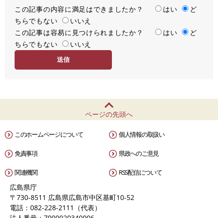
この記事の内容に満足はできましたか？
満
はい
ど
ちらでもない
足
いいえ
この記事は容易に見つけられましたか？
度
容
はい
ど
ちらでもない
易
いいえ
度
ページの先頭へ
このホームページについて
個人情報の取扱い
免責事項
県政へのご意見
関連機関
RSS配信について
広島県庁
〒730-8511 広島県広島市中区基町10-52
電話：082-228-2111（代表）
法人番号：7000020340006