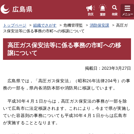
このページの本文へ
重要
防災
検索
メニュー
ペ
トップページ
組織でさがす
危機管理監
消防保安課
高圧ガ
ー
ス保安法等に係る事務の市町への移譲について
ジ
の
高圧ガス保安法等に係る事務の市町への移
先
本
譲について
頭
文
で
す
掲載日
2023年3月27日
。
広島県では，「高圧ガス保安法」（昭和26年法律204号）の事
務の一部を，県内各消防本部や消防局に移譲しています。
平成30年４月１日からは，高圧ガス保安法の事務が一部を除
いて広島市に法定移譲されます。これにより，今まで県が実施し
ていた容器則の事務についても平成30年４月１日からは広島市
が実施することとなります。