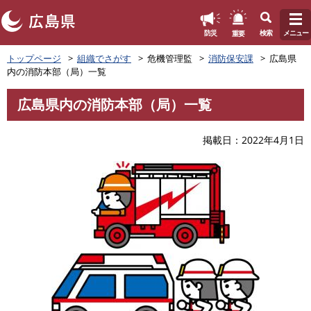
このページの本文へ
重要
防災
検索
メニュー
ペ
トップページ
組織でさがす
危機管理監
消防保安課
広島県
ー
内の消防本部（局）一覧
ジ
の
広島県内の消防本部（局）一覧
先
本
頭
文
で
掲載日
2022年4月1日
す
。