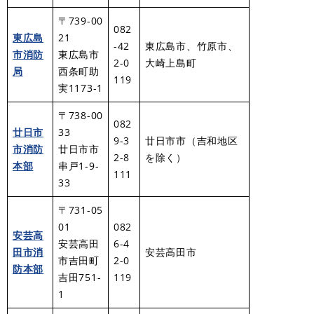
〒739-00
082
東広島
21
-42
東広島市、竹原市、
市消防
東広島市
2-0
大崎上島町
局
西条町助
119
実1173-1
〒738-00
082
廿日市
33
9-3
廿日市市（吉和地区
市消防
廿日市市
2-8
を除く）
本部
串戸1-9-
111
33
〒731-05
01
082
安芸高
安芸高田
6-4
田市消
安芸高田市
市吉田町
2-0
防本部
吉田751-
119
1