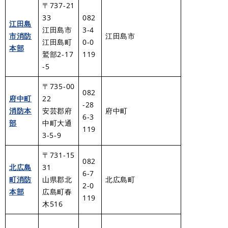
〒737-21
33
082
江田島
江田島市
3-4
市消防
江田島市
江田島町
0-0
本部
鷲部2-17
119
-5
〒735-00
082
府中町
22
-28
消防本
安芸郡府
府中町
6-3
部
中町大通
119
3-5-9
〒731-15
082
北広島
31
6-7
町消防
山県郡北
北広島町
2-0
本部
広島町春
119
木516