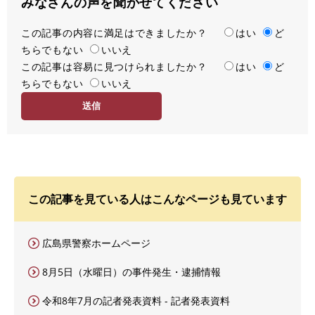
みなさんの声を聞かせてください
この記事の内容に満足はできましたか？
満
はい
ど
ちらでもない
足
いいえ
この記事は容易に見つけられましたか？
度
容
はい
ど
ちらでもない
易
いいえ
度
この記事を見ている人はこんなページも見ています
広島県警察ホームページ
8月5日（水曜日）の事件発生・逮捕情報
令和8年7月の記者発表資料 - 記者発表資料