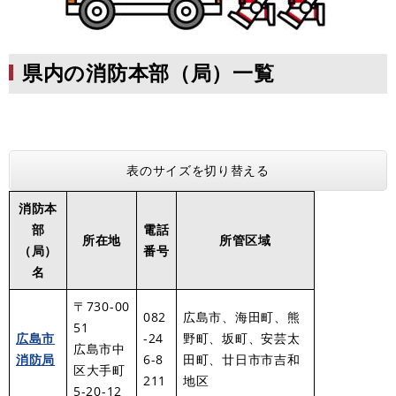
県内の消防本部（局）一覧
表のサイズを切り替える
消防本
部
電話
所在地
所管区域
（局）
番号
名
〒730-00
082
広島市、海田町、熊
51
広島市
-24
野町、坂町、安芸太
広島市中
消防局
6-8
田町、廿日市市吉和
区大手町
211
地区
5-20-12