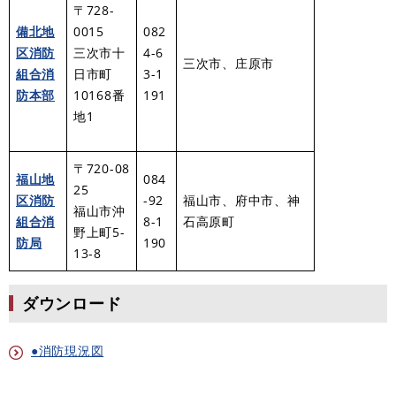
〒728-
備北地
0015
082
区消防
三次市十
4-6
三次市、庄原市
組合消
日市町
3-1
防本部
10168番
191
地1
〒720-08
福山地
084
25
区消防
-92
福山市、府中市、神
福山市沖
組合消
8-1
石高原町
野上町5-
防局
190
13-8
ダウンロード
●消防現況図