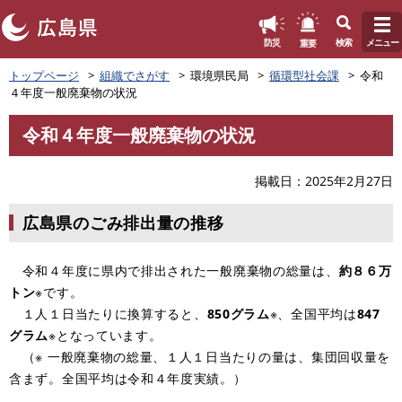
このページの本文へ
重要
防災
検索
メニュー
ペ
トップページ
組織でさがす
環境県民局
循環型社会課
令和
ー
４年度一般廃棄物の状況
ジ
の
令和４年度一般廃棄物の状況
先
本
頭
文
で
掲載日
2025年2月27日
す
。
広島県のごみ排出量の推移
令和４年度に県内で排出された一般廃棄物の総量は、
約８６万
トン
※です。
１人１日当たりに換算すると、
850グラム
※、全国平均は
847
グラム
※となっています。
（※ 一般廃棄物の総量、１人１日当たりの量は、集団回収量を
含まず。全国平均は令和４年度実績。）