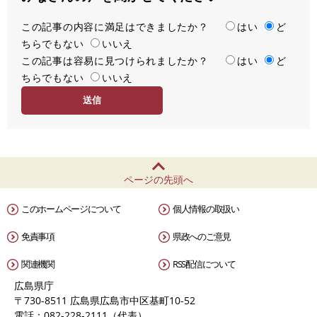
この記事の内容に満足はできましたか？
満
はい
ど
ちらでもない
足
いいえ
この記事は容易に見つけられましたか？
度
容
はい
ど
ちらでもない
易
いいえ
度
ページの先頭へ
このホームページについて
個人情報の取扱い
免責事項
県政へのご意見
関連機関
RSS配信について
広島県庁
〒730-8511 広島県広島市中区基町10-52
電話：082-228-2111（代表）