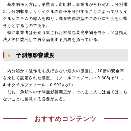
基本的考え方は，消費者，市町村，事業者がそれぞれ，分別排
出，分別収集，リサイクルの責任を分担することによってリサイ
クルシステムの導入を図り，廃棄物循環型のごみゼロ社会を目指
そうとするものである。
特に事業者は分別収集された容器包装廃棄物を自ら，又は指定
法人等に委託して再商品化する責務を負っている。
●
予測無影響濃度
内分泌かく乱作用を及ぼさない最大の濃度に，10倍の安全率
を乗じて設定された濃度。（ノニルフェノール：0.608μg/Ｌ，
4-オクチルフェノール：0.992μg/L）
なお，魚類への予測無影響濃度が，そのまま人には当てはまら
ないことに留意する必要がある。
おすすめコンテンツ