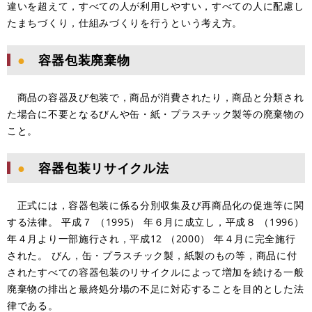
違いを超えて，すべての人が利用しやすい，すべての人に配慮し
たまちづくり，仕組みづくりを行うという考え方。
●
容器包装廃棄物
商品の容器及び包装で，商品が消費されたり，商品と分類され
た場合に不要となるびんや缶・紙・プラスチック製等の廃棄物の
こと。
●
容器包装リサイクル法
正式には，容器包装に係る分別収集及び再商品化の促進等に関
する法律。 平成７ （1995） 年６月に成立し，平成８ （1996）
年４月より一部施行され，平成12 （2000） 年４月に完全施行
された。 びん，缶・プラスチック製，紙製のもの等，商品に付
されたすべての容器包装のリサイクルによって増加を続ける一般
廃棄物の排出と最終処分場の不足に対応することを目的とした法
律である。