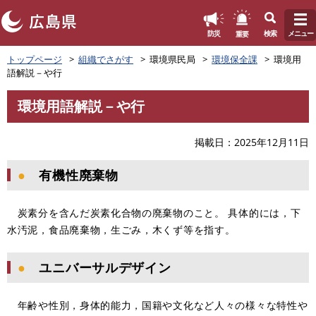
このページの本文へ
重要
防災
検索
メニュー
ペ
トップページ
組織でさがす
環境県民局
環境保全課
環境用
ー
語解説－や行
ジ
の
環境用語解説－や行
先
本
頭
文
で
掲載日
2025年12月11日
す
。
●
有機性廃棄物
炭素分を含んだ炭素化合物の廃棄物のこと。 具体的には，下
水汚泥，食品廃棄物，生ごみ，木くず等を指す。
●
ユニバーサルデザイン
年齢や性別，身体的能力，国籍や文化など人々の様々な特性や