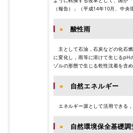
ように転換する改革として、国が
（報告）」（平成14年10月、中
●
酸性雨
主として石油，石炭などの化石燃
に変化し，雨等に溶けて生じるpH
ゾルの形態で生じる乾性沈着を含
●
自然エネルギー
エネルギー源として活用できる，
●
自然環境保全基礎調査