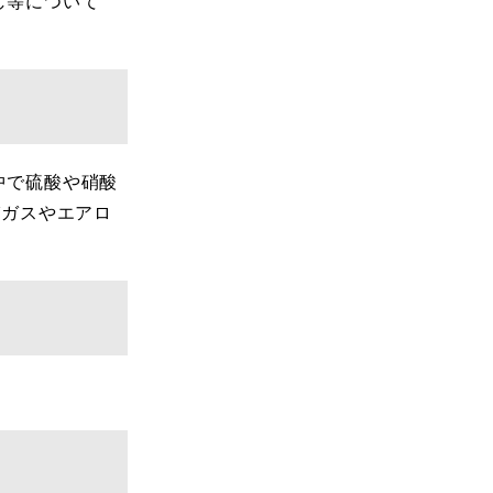
し等について
中で硫酸や硝酸
びガスやエアロ