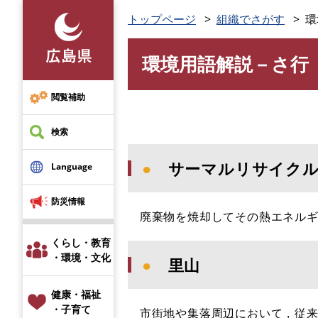
ペ
トップページ
組織でさがす
環
ー
ジ
環境用語解説－さ行
の
本
先
文
頭
閲覧補助
で
す
検索
。
●
サーマルリサイク
Language
防災情報
廃棄物を焼却してその熱エネルギ
くらし・教育
・環境・文化
●
里山
健康・福祉
・子育て
市街地や集落周辺において，従来