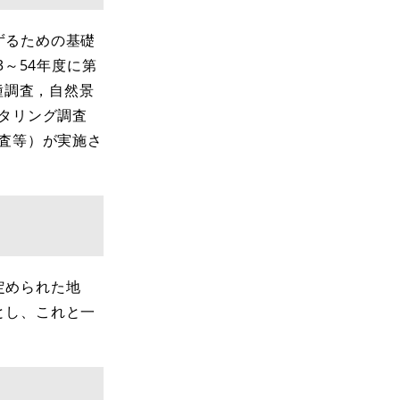
ずるための基礎
～54年度に第
種調査，自然景
ニタリング調査
調査等）が実施さ
定められた地
とし、これと一