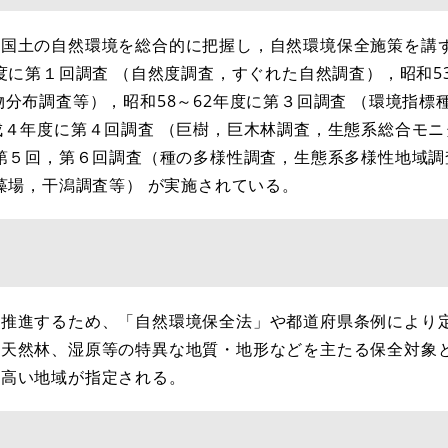
国土の自然環境を総合的に把握し，自然環境保全施策を講
度に第１回調査 （自然度調査，すぐれた自然調査），昭和53
物分布調査等），昭和58～62年度に第３回調査 （環境指標
成４年度に第４回調査 （巨樹，巨木林調査，生態系総合モ
に第５回，第６回調査（種の多様性調査，生態系多様性地域
藻場，干潟調査等） が実施されている。
推進するため、「自然環境保全法」や都道府県条例により
た天然林、湿原等の特異な地質・地形などを主たる保全対象
の高い地域が指定される。