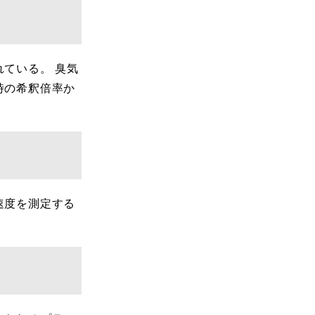
ている。 臭気
時の希釈倍率か
速度を測定する