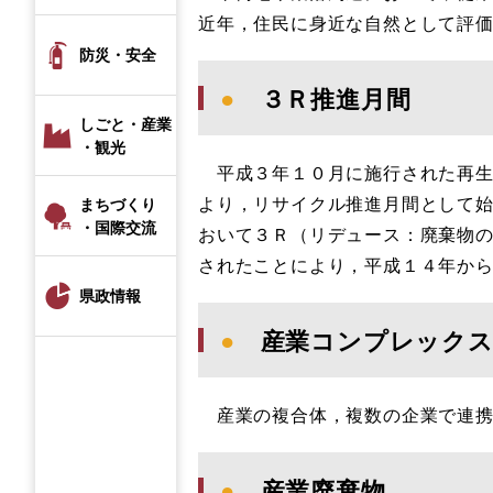
近年，住民に身近な自然として評
防災・安全
●
３Ｒ推進月間
しごと・産業
・観光
平成３年１０月に施行された再生
より，リサイクル推進月間として
まちづくり
・国際交流
おいて３Ｒ（リデュース：廃棄物
されたことにより，平成１４年か
県政情報
●
産業コンプレック
産業の複合体，複数の企業で連携
●
産業廃棄物