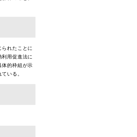
じられたことに
効利用促進法に
具体的枠組が示
れている。