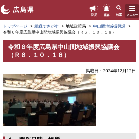
このページの本文へ
重要
防災
検索
メニュー
ペ
トップページ
組織でさがす
地域政策局
中山間地域振興課
ー
令和６年度広島県中山間地域振興協議会（Ｒ６．１０．１８）
ジ
の
令和６年度広島県中山間地域振興協議会
先
本
（Ｒ６．１０．１８）
頭
文
で
す
掲載日
2024年12月12日
。