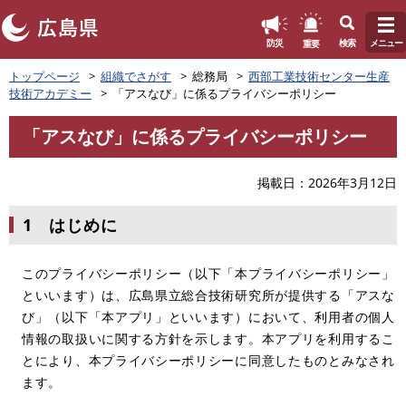
このページの本文へ
重要
防災
検索
メニュー
ペ
トップページ
組織でさがす
総務局
西部工業技術センター生産
ー
技術アカデミー
「アスなび」に係るプライバシーポリシー
ジ
の
「アスなび」に係るプライバシーポリシー
先
本
頭
文
で
掲載日
2026年3月12日
す
。
1 はじめに
このプライバシーポリシー（以下「本プライバシーポリシー」
といいます）は、広島県立総合技術研究所が提供する「アスな
び」（以下「本アプリ」といいます）において、利用者の個人
情報の取扱いに関する方針を示します。本アプリを利用するこ
とにより、本プライバシーポリシーに同意したものとみなされ
ます。