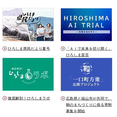
ひろしま県民だより夏号
「ＡＩで未来を切り開く」
ひろしま宣言
徹底解剖！ひろしまラボ
広島県と福山市が共同で、
鞆のまちづくりに係る寄附
募集を開始