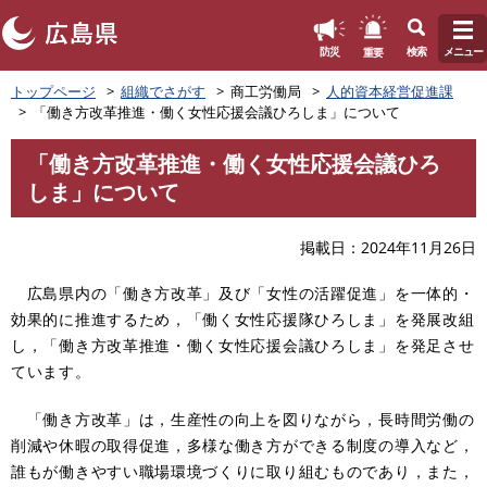
このページの本文へ
重要
防災
検索
メニュー
ペ
トップページ
組織でさがす
商工労働局
人的資本経営促進課
ー
「働き方改革推進・働く女性応援会議ひろしま」について
ジ
の
「働き方改革推進・働く女性応援会議ひろ
先
本
しま」について
頭
文
で
す
掲載日
2024年11月26日
。
広島県内の「働き方改革」及び「女性の活躍促進」を一体的・
効果的に推進するため，「働く女性応援隊ひろしま」を発展改組
し，「働き方改革推進・働く女性応援会議ひろしま」を発足させ
ています。
「働き方改革」は，生産性の向上を図りながら，長時間労働の
削減や休暇の取得促進，多様な働き方ができる制度の導入など，
誰もが働きやすい職場環境づくりに取り組むものであり，また，