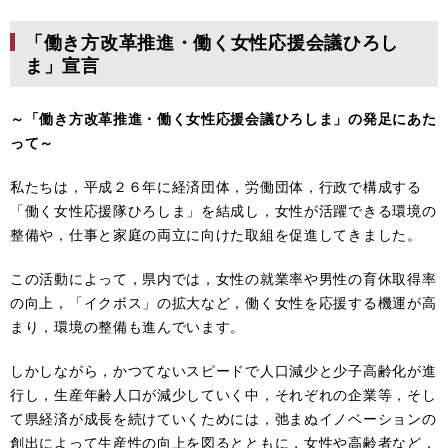
「働き方改革推進・働く女性応援会議ひろし
ま」宣言
～「働き方改革推進・働く女性応援会議ひろしま」の発足にあた
って～
私たちは，平成２６年に経済団体，労働団体，行政で構成する
「働く女性応援隊ひろしま」を結成し，女性が活躍できる環境の
整備や，仕事と家庭の両立に向けた取組を促進してきました。
この活動によって，県内では，女性の就業率や男性の育休取得率
の向上，「イクボス」の拡大など，働く女性を応援する機運が高
まり，環境の整備も進んでいます。
しかしながら，かつてないスピードで人口減少と少子高齢化が進
行し，生産年齢人口が減少していく中，それぞれの企業等，そし
て県経済が成長を続けていくためには，弛まぬイノベーションの
創出によって生産性の向上を図るとともに，女性や高齢者など，