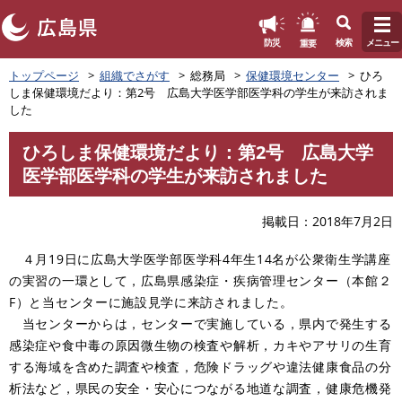
このページの本文へ
重要
防災
検索
メニュー
ペ
トップページ
組織でさがす
総務局
保健環境センター
ひろ
ー
しま保健環境だより：第2号 広島大学医学部医学科の学生が来訪されま
ジ
した
の
先
ひろしま保健環境だより：第2号 広島大学
頭
本
医学部医学科の学生が来訪されました
で
文
す
。
掲載日
2018年7月2日
４
月19日に広島大学医学部医学科4年生14名が公衆衛生学講座
の実習の一環として，広島県感染症・疾病管理センター（本館２
F）と当センターに施設見学に来訪されました。
当センターからは，センターで実施している，県内で発生する
感染症や食中毒の原因微生物の検査や解析，カキやアサリの生育
する海域を含めた調査や検査，危険ドラッグや違法健康食品の分
析法など，県民の安全・安心につながる地道な調査，健康危機発