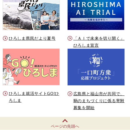
ひろしま県民だより夏号
「ＡＩで未来を切り開く」
ひろしま宣言
ひろしま就活サイトGO!ひ
広島県と福山市が共同で、
ろしま
鞆のまちづくりに係る寄附
募集を開始
ページの先頭へ