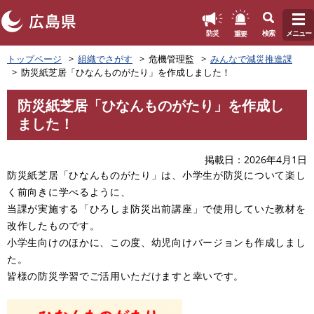
このページの本文へ
重要
防災
検索
メニュー
ペ
トップページ
組織でさがす
危機管理監
みんなで減災推進課
ー
防災紙芝居「ひなんものがたり」を作成しました！
ジ
の
防災紙芝居「ひなんものがたり」を作成し
先
本
ました！
頭
文
で
す
掲載日
2026年4月1日
。
防災紙芝居「ひなんものがたり」は、小学生が防災について楽し
く前向きに学べるように、
当課が実施する「ひろしま防災出前講座」で使用していた教材を
改作したものです。
小学生向けのほかに、この度、幼児向けバージョンも作成しまし
た。
皆様の防災学習でご活用いただけますと幸いです。