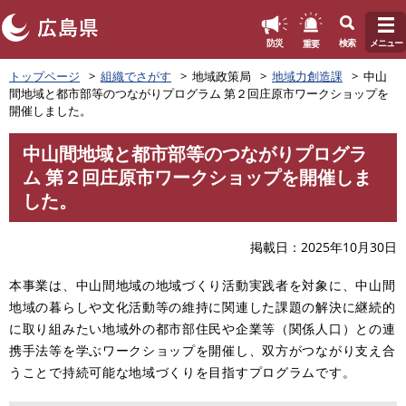
このページの本文へ
重要
防災
検索
メニュー
ペ
トップページ
組織でさがす
地域政策局
地域力創造課
中山
ー
間地域と都市部等のつながりプログラム 第２回庄原市ワークショップを
ジ
開催しました。
の
先
中山間地域と都市部等のつながりプログラ
頭
本
ム 第２回庄原市ワークショップを開催しま
で
文
す
した。
。
掲載日
2025年10月30日
本事業は、中山間地域の地域づくり活動実践者を対象に、中山間
地域の暮らしや文化活動等の維持に関連した課題の解決に継続的
に取り組みたい地域外の都市部住民や企業等（関係人口）との連
携手法等を学ぶワークショップを開催し、双方がつながり支え合
うことで持続可能な地域づくりを目指すプログラムです。